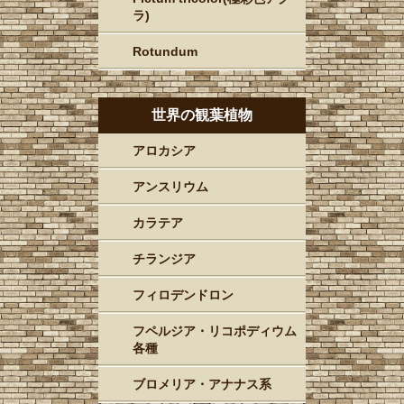
ラ)
Rotundum
世界の観葉植物
アロカシア
アンスリウム
カラテア
チランジア
フィロデンドロン
フペルジア・リコポディウム
各種
ブロメリア・アナナス系