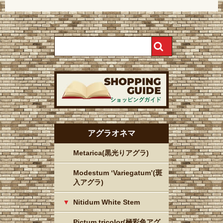
アグラオネマ
Metarica(黒光りアグラ)
Modestum ‘Variegatum’(斑
入アグラ)
Nitidum White Stem
Pictum tricolor(極彩色アグ