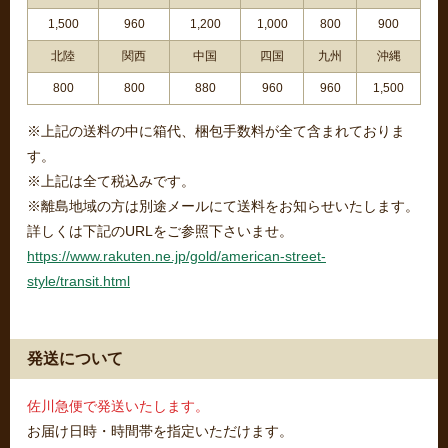
1,500
960
1,200
1,000
800
900
北陸
関西
中国
四国
九州
沖縄
800
800
880
960
960
1,500
※上記の送料の中に箱代、梱包手数料が全て含まれておりま
す。
※上記は全て税込みです。
※離島地域の方は別途メールにて送料をお知らせいたします。
詳しくは下記のURLをご参照下さいませ。
https://www.rakuten.ne.jp/gold/american-street-
style/transit.html
発送について
佐川急便で発送いたします。
お届け日時・時間帯を指定いただけます。