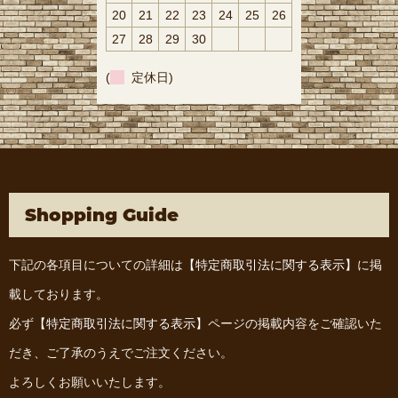
20
21
22
23
24
25
26
27
28
29
30
(
定休日)
Shopping Guide
下記の各項目についての詳細は
【特定商取引法に関する表示】
に掲
載しております。
必ず
【特定商取引法に関する表示】
ページの掲載内容をご確認いた
だき、ご了承のうえでご注文ください。
よろしくお願いいたします。