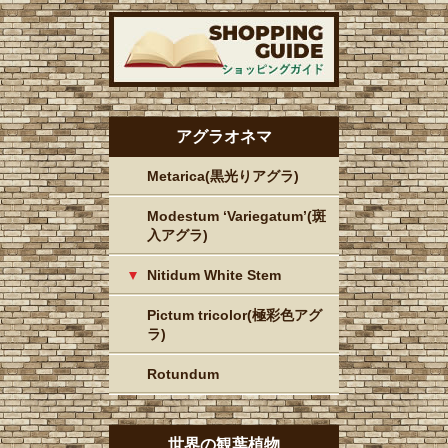
アグラオネマ
Metarica(黒光りアグラ)
Modestum ‘Variegatum’(斑
入アグラ)
Nitidum White Stem
Pictum tricolor(極彩色アグ
ラ)
Rotundum
世界の観葉植物