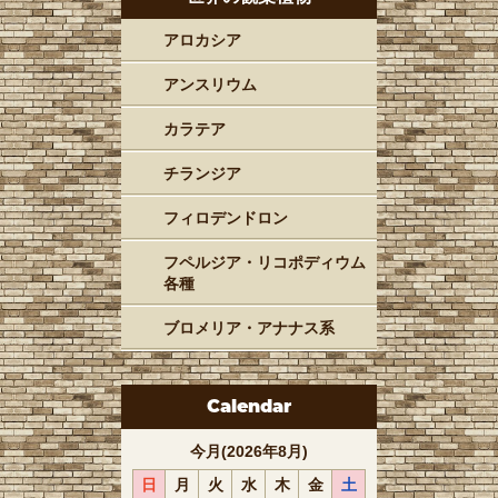
アロカシア
アンスリウム
カラテア
チランジア
フィロデンドロン
フペルジア・リコポディウム
各種
ブロメリア・アナナス系
Calendar
今月(2026年8月)
日
月
火
水
木
金
土