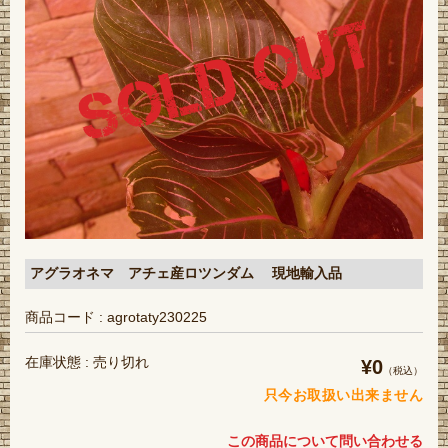
アグラオネマ アチェ産ロツンダム 現地輸入品
商品コード : agrotaty230225
在庫状態 : 売り切れ
¥0
（税込）
只今お取扱い出来ません
この商品について問い合わせる