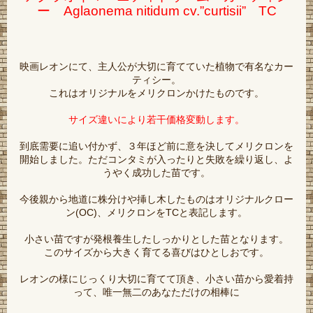
ー Aglaonema nitidum cv.”curtisii” TC
映画レオンにて、主人公が大切に育てていた植物で有名なカー
ティシー。
これはオリジナルをメリクロンかけたものです。
サイズ違いにより若干価格変動します。
到底需要に追い付かず、３年ほど前に意を決してメリクロンを
開始しました。ただコンタミが入ったりと失敗を繰り返し、よ
うやく成功した苗です。
今後親から地道に株分けや挿し木したものはオリジナルクロー
ン(OC)、メリクロンをTCと表記します。
小さい苗ですが発根養生したしっかりとした苗となります。
このサイズから大きく育てる喜びはひとしおです。
レオンの様にじっくり大切に育てて頂き、小さい苗から愛着持
って、唯一無二のあなただけの相棒に