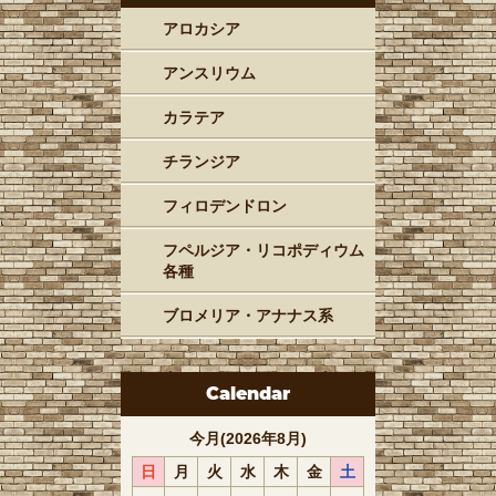
アロカシア
アンスリウム
カラテア
チランジア
フィロデンドロン
フペルジア・リコポディウム
各種
ブロメリア・アナナス系
Calendar
今月(2026年8月)
日
月
火
水
木
金
土