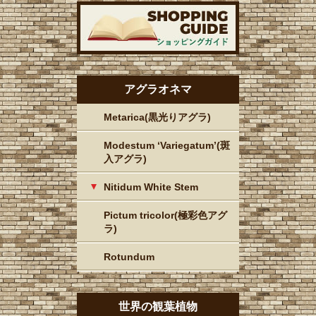
アグラオネマ
Metarica(黒光りアグラ)
Modestum ‘Variegatum’(斑
入アグラ)
Nitidum White Stem
Pictum tricolor(極彩色アグ
ラ)
Rotundum
世界の観葉植物