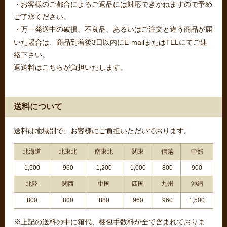
・お客様のご都合によるご返品には対応できかねますので予め
ご了承ください。
・万一発送中の破損、不良品、あるいはご注文と違う商品が届
いた場合は、商品到着後3日以内にE-mailまたはTELにてご連
絡下さい。
返送料はこちらが負担いたします。
送料について
送料は地域別で、お客様にご負担いただいております。
北海道
北東北
南東北
関東
信越
中部
1,500
960
1,200
1,000
800
900
北陸
関西
中国
四国
九州
沖縄
800
800
880
960
960
1,500
※上記の送料の中に箱代、梱包手数料が全て含まれておりま