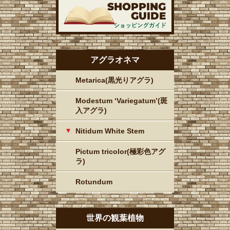
アグラオネマ
Metarica(黒光りアグラ)
Modestum ‘Variegatum’(斑
入アグラ)
Nitidum White Stem
Pictum tricolor(極彩色アグ
ラ)
Rotundum
世界の観葉植物