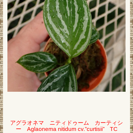
アグラオネマ ニティドゥーム カーティシ
ー Aglaonema nitidum cv.”curtisii” TC