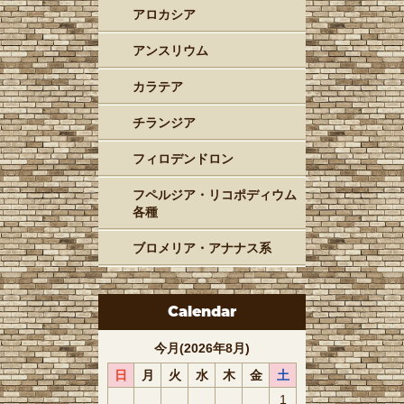
アロカシア
アンスリウム
カラテア
チランジア
フィロデンドロン
フペルジア・リコポディウム
各種
ブロメリア・アナナス系
Calendar
今月(2026年8月)
日
月
火
水
木
金
土
1