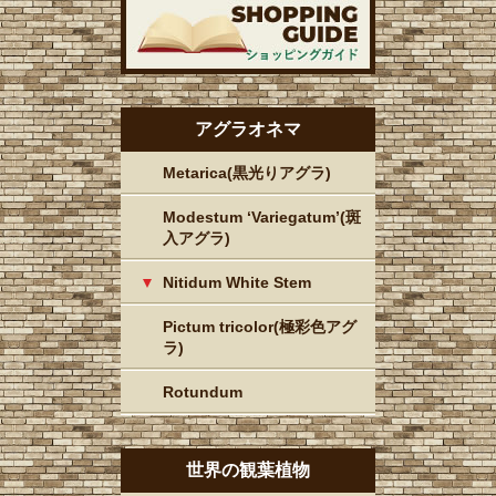
アグラオネマ
Metarica(黒光りアグラ)
Modestum ‘Variegatum’(斑
入アグラ)
Nitidum White Stem
Pictum tricolor(極彩色アグ
ラ)
Rotundum
世界の観葉植物