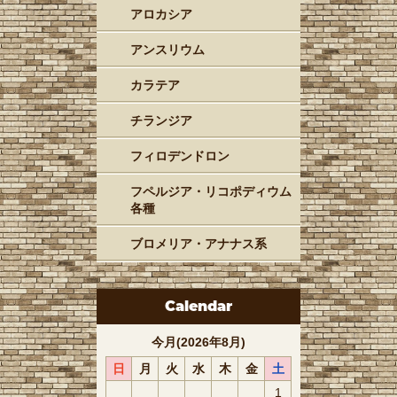
アロカシア
アンスリウム
カラテア
チランジア
フィロデンドロン
フペルジア・リコポディウム
各種
ブロメリア・アナナス系
Calendar
今月(2026年8月)
日
月
火
水
木
金
土
1