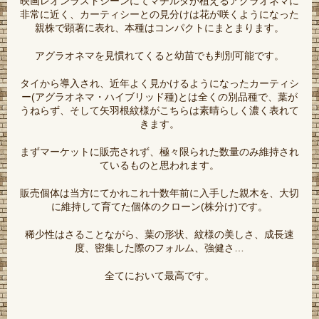
映画レオンラストシーンにてマチルダが植えるアグラオネマに
非常に近く、カーティシーとの見分けは花が咲くようになった
親株で顕著に表れ、本種はコンパクトにまとまります。
アグラオネマを見慣れてくると幼苗でも判別可能です。
タイから導入され、近年よく見かけるようになったカーティシ
ー(アグラオネマ・ハイブリッド種)とは全くの別品種で、葉が
うねらず、そして矢羽根紋様がこちらは素晴らしく濃く表れて
きます。
まずマーケットに販売されず、極々限られた数量のみ維持され
ているものと思われます。
販売個体は当方にてかれこれ十数年前に入手した親木を、大切
に維持して育てた個体のクローン(株分け)です。
稀少性はさることながら、葉の形状、紋様の美しさ、成長速
度、密集した際のフォルム、強健さ…
全てにおいて最高です。