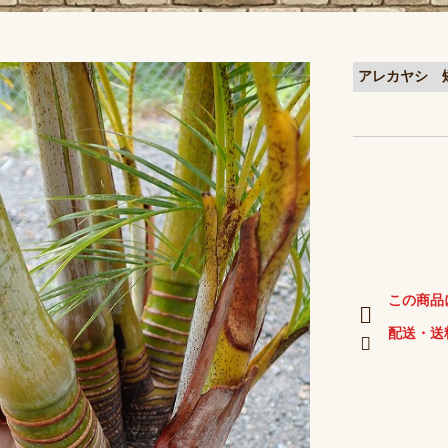
アレカヤシ 
この商品
配送・送