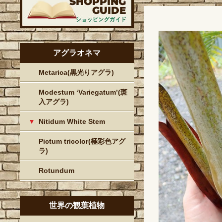
アグラオネマ
Metarica(黒光りアグラ)
Modestum ‘Variegatum’(斑
入アグラ)
Nitidum White Stem
Pictum tricolor(極彩色アグ
ラ)
Rotundum
世界の観葉植物