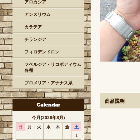
アロカシア
アンスリウム
カラテア
チランジア
フィロデンドロン
フペルジア・リコポディウム
各種
ブロメリア・アナナス系
商品説明
Calendar
今月(2026年8月)
日
月
火
水
木
金
土
1