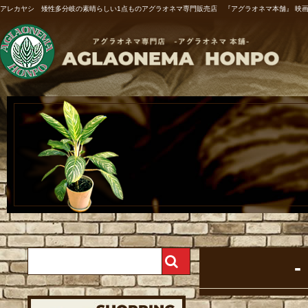
アレカヤシ 矮性多分岐の素晴らしい1点ものアグラオネマ専門販売店 『アグラオネマ本舗』 映