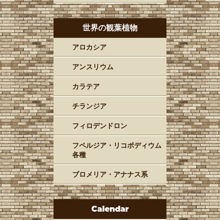
世界の観葉植物
アロカシア
アンスリウム
カラテア
チランジア
フィロデンドロン
フペルジア・リコポディウム
各種
ブロメリア・アナナス系
Calendar