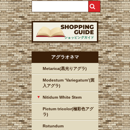
アグラオネマ
Metarica(黒光りアグラ)
Modestum ‘Variegatum’(斑
入アグラ)
Nitidum White Stem
Pictum tricolor(極彩色アグ
ラ)
Rotundum