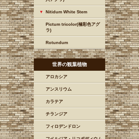
Nitidum White Stem
Pictum tricolor(極彩色アグ
ラ)
Rotundum
世界の観葉植物
アロカシア
アンスリウム
カラテア
チランジア
フィロデンドロン
フペルジア・リコポディウム