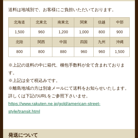
送料は地域別で、お客様にご負担いただいております。
北海道
北東北
南東北
関東
信越
中部
1,500
960
1,200
1,000
800
900
北陸
関西
中国
四国
九州
沖縄
800
800
880
960
960
1,500
※上記の送料の中に箱代、梱包手数料が全て含まれておりま
す。
※上記は全て税込みです。
※離島地域の方は別途メールにて送料をお知らせいたします。
詳しくは下記のURLをご参照下さいませ。
https://www.rakuten.ne.jp/gold/american-street-
style/transit.html
発送について