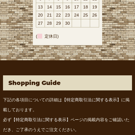
13
14
15
16
17
18
19
20
21
22
23
24
25
26
27
28
29
30
(
定休日)
Shopping Guide
下記の各項目についての詳細は
【特定商取引法に関する表示】
に掲
載しております。
必ず
【特定商取引法に関する表示】
ページの掲載内容をご確認いた
だき、ご了承のうえでご注文ください。