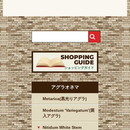
アグラオネマ
Metarica(黒光りアグラ)
Modestum ‘Variegatum’(斑
入アグラ)
Nitidum White Stem