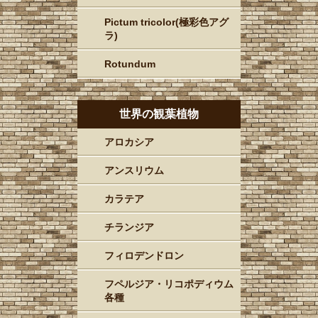
Pictum tricolor(極彩色アグ
ラ)
Rotundum
世界の観葉植物
アロカシア
アンスリウム
カラテア
チランジア
フィロデンドロン
フペルジア・リコポディウム
各種