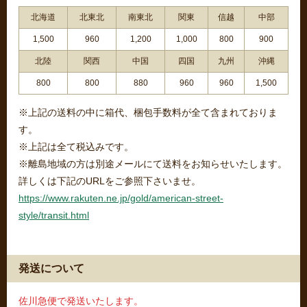
北海道
北東北
南東北
関東
信越
中部
1,500
960
1,200
1,000
800
900
北陸
関西
中国
四国
九州
沖縄
800
800
880
960
960
1,500
※上記の送料の中に箱代、梱包手数料が全て含まれておりま
す。
※上記は全て税込みです。
※離島地域の方は別途メールにて送料をお知らせいたします。
詳しくは下記のURLをご参照下さいませ。
https://www.rakuten.ne.jp/gold/american-street-
style/transit.html
発送について
佐川急便で発送いたします。