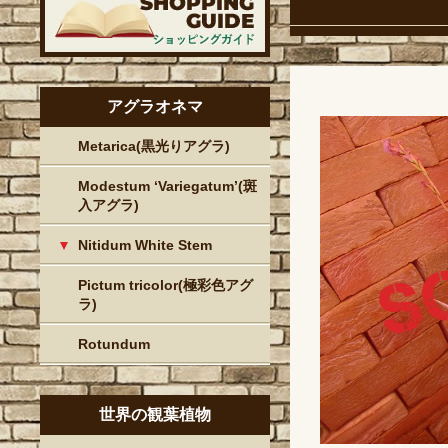
アグラオネマ
Metarica(黒光りアグラ)
Modestum ‘Variegatum’(斑
入アグラ)
Nitidum White Stem
Pictum tricolor(極彩色アグ
ラ)
Rotundum
世界の観葉植物