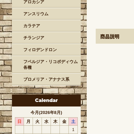
アロカシア
アンスリウム
カラテア
商品説明
チランジア
フィロデンドロン
フペルジア・リコポディウム
各種
ブロメリア・アナナス系
Calendar
今月(2026年8月)
日
月
火
水
木
金
土
1