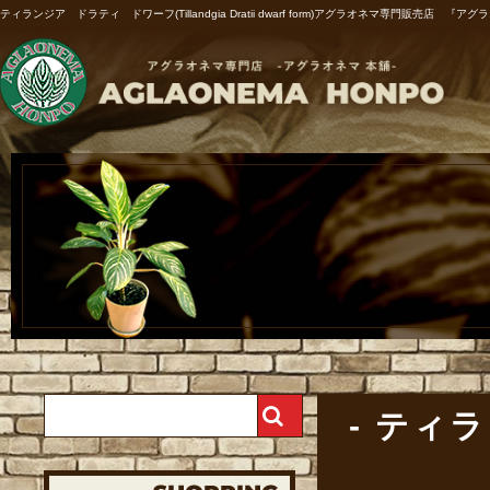
ティランジア ドラティ ドワーフ(Tillandgia Dratii dwarf form)アグラオネマ専門販売店
ティラン