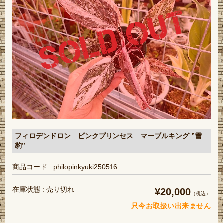
フィロデンドロン ピンクプリンセス マーブルキング ”雪
豹”
商品コード : philopinkyuki250516
在庫状態 : 売り切れ
¥20,000
（税込）
只今お取扱い出来ません