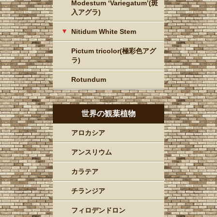
Modestum ‘Variegatum’(斑
入アグラ)
Nitidum White Stem
Pictum tricolor(極彩色アグ
ラ)
Rotundum
世界の観葉植物
アロカシア
アンスリウム
カラテア
チランジア
フィロデンドロン