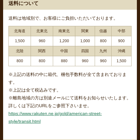
送料について
送料は地域別で、お客様にご負担いただいております。
北海道
北東北
南東北
関東
信越
中部
1,500
960
1,200
1,000
800
900
北陸
関西
中国
四国
九州
沖縄
800
800
880
960
960
1,500
※上記の送料の中に箱代、梱包手数料が全て含まれておりま
す。
※上記は全て税込みです。
※離島地域の方は別途メールにて送料をお知らせいたします。
詳しくは下記のURLをご参照下さいませ。
https://www.rakuten.ne.jp/gold/american-street-
style/transit.html