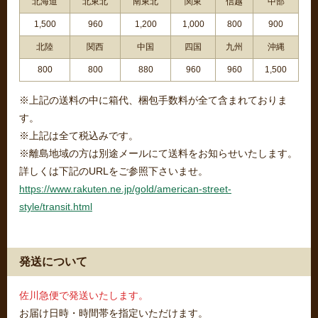
北海道
北東北
南東北
関東
信越
中部
1,500
960
1,200
1,000
800
900
北陸
関西
中国
四国
九州
沖縄
800
800
880
960
960
1,500
※上記の送料の中に箱代、梱包手数料が全て含まれておりま
す。
※上記は全て税込みです。
※離島地域の方は別途メールにて送料をお知らせいたします。
詳しくは下記のURLをご参照下さいませ。
https://www.rakuten.ne.jp/gold/american-street-
style/transit.html
発送について
佐川急便で発送いたします。
お届け日時・時間帯を指定いただけます。