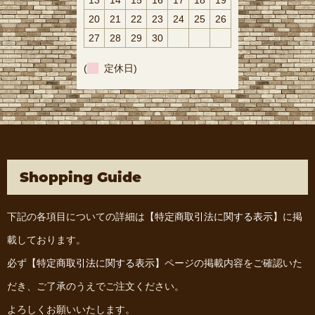
13
14
15
16
17
18
19
20
21
22
23
24
25
26
27
28
29
30
(
定休日)
Shopping Guide
下記の各項目についての詳細は
【特定商取引法に関する表示】
に掲
載しております。
必ず
【特定商取引法に関する表示】
ページの掲載内容をご確認いた
だき、ご了承のうえでご注文ください。
よろしくお願いいたします。