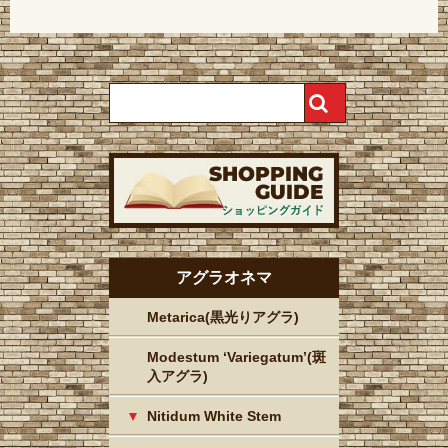
アグラオネマ
Metarica(黒光りアグラ)
Modestum ‘Variegatum’(斑
入アグラ)
Nitidum White Stem