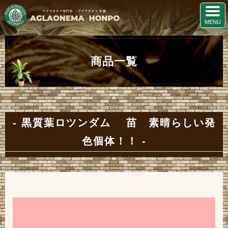
商品一覧
黒質葉ロツンダム 苗 素晴らしい発
色個体！！