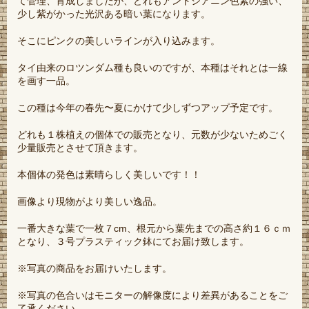
て管理、育成しましたが、どれもアントシアニン色素の強い、
少し紫がかった光沢ある暗い葉になります。
そこにピンクの美しいラインが入り込みます。
タイ由来のロツンダム種も良いのですが、本種はそれとは一線
を画す一品。
この種は今年の春先〜夏にかけて少しずつアップ予定です。
どれも１株植えの個体での販売となり、元数が少ないためごく
少量販売とさせて頂きます。
本個体の発色は素晴らしく美しいです！！
画像より現物がより美しい逸品。
一番大きな葉で一枚７cm、根元から葉先までの高さ約１６ｃｍ
となり、３号プラスティック鉢にてお届け致します。
※写真の商品をお届けいたします。
※写真の色合いはモニターの解像度により差異があることをご
了承ください。