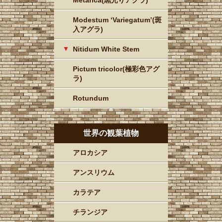
Modestum ‘Variegatum’(斑
入アグラ)
Nitidum White Stem
Pictum tricolor(極彩色アグ
ラ)
Rotundum
世界の観葉植物
アロカシア
アンスリウム
カラテア
チランジア