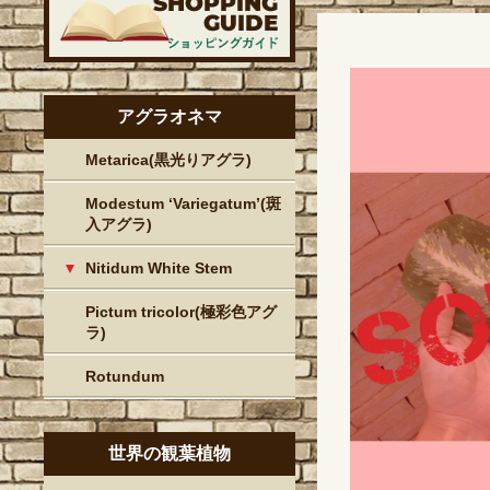
アグラオネマ
Metarica(黒光りアグラ)
Modestum ‘Variegatum’(斑
入アグラ)
Nitidum White Stem
Pictum tricolor(極彩色アグ
ラ)
Rotundum
世界の観葉植物