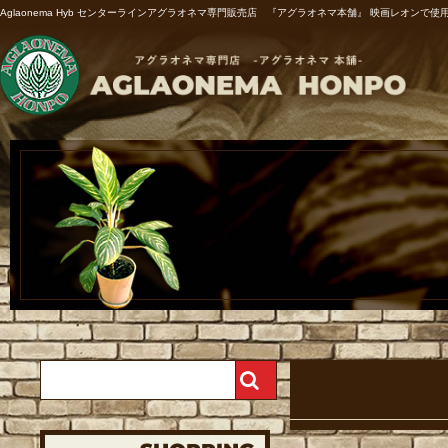
Aglaonema Hyb センターラインアグラオネマ専門販売店 『アグラオネマ本舗』 映画レオンで