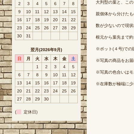
大判型の葉と、この
2
3
4
5
6
7
8
9
10
11
12
13
14
15
親個体から分けたも
16
17
18
19
20
21
22
数が少ないので現状
23
24
25
26
27
28
29
30
31
根元から葉先まで約
※ポット(４号)で
翌月(2026年9月)
日
月
火
水
木
金
土
※写真の商品をお届
1
2
3
4
5
※写真の色合いはモ
6
7
8
9
10
11
12
13
14
15
16
17
18
19
※在庫数が極端に少
20
21
22
23
24
25
26
27
28
29
30
(
定休日)