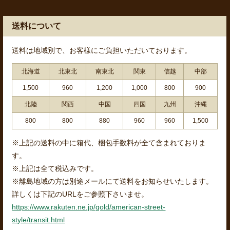
送料について
送料は地域別で、お客様にご負担いただいております。
北海道
北東北
南東北
関東
信越
中部
1,500
960
1,200
1,000
800
900
北陸
関西
中国
四国
九州
沖縄
800
800
880
960
960
1,500
※上記の送料の中に箱代、梱包手数料が全て含まれておりま
す。
※上記は全て税込みです。
※離島地域の方は別途メールにて送料をお知らせいたします。
詳しくは下記のURLをご参照下さいませ。
https://www.rakuten.ne.jp/gold/american-street-
style/transit.html