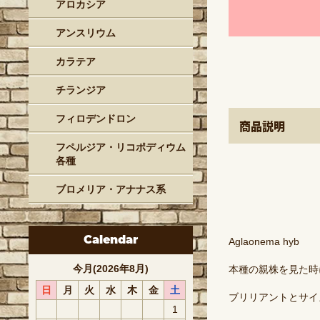
アロカシア
アンスリウム
カラテア
チランジア
フィロデンドロン
商品説明
フペルジア・リコポディウム
各種
ブロメリア・アナナス系
Calendar
Aglaonema hyb
今月(2026年8月)
本種の親株を見た時
日
月
火
水
木
金
土
ブリリアントとサイ
1