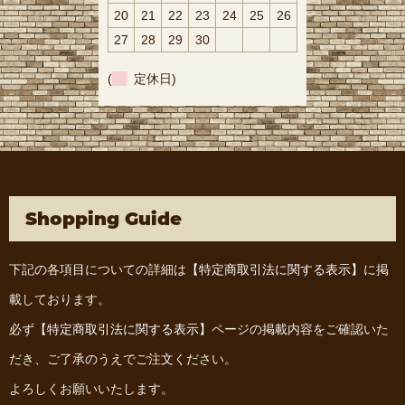
20
21
22
23
24
25
26
27
28
29
30
(
定休日)
Shopping Guide
下記の各項目についての詳細は
【特定商取引法に関する表示】
に掲
載しております。
必ず
【特定商取引法に関する表示】
ページの掲載内容をご確認いた
だき、ご了承のうえでご注文ください。
よろしくお願いいたします。