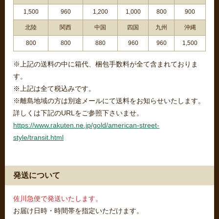
1,500
960
1,200
1,000
800
900
北陸
関西
中国
四国
九州
沖縄
800
800
880
960
960
1,500
※上記の送料の中に箱代、梱包手数料が全て含まれておりま
す。
※上記は全て税込みです。
※離島地域の方は別途メールにて送料をお知らせいたします。
詳しくは下記のURLをご参照下さいませ。
https://www.rakuten.ne.jp/gold/american-street-
style/transit.html
発送について
佐川急便で発送いたします。
お届け日時・時間帯を指定いただけます。