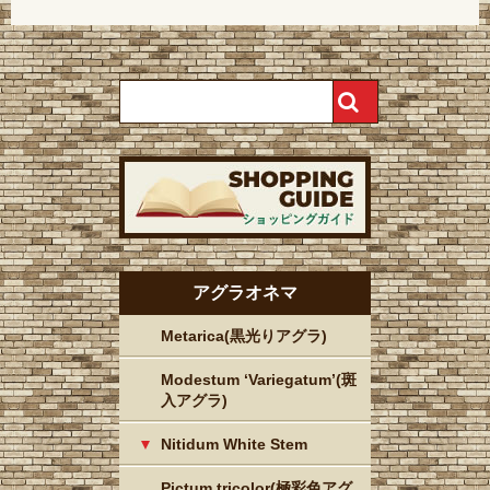
アグラオネマ
Metarica(黒光りアグラ)
Modestum ‘Variegatum’(斑
入アグラ)
Nitidum White Stem
Pictum tricolor(極彩色アグ