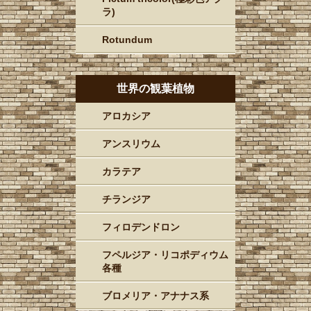
ラ)
Rotundum
世界の観葉植物
アロカシア
アンスリウム
カラテア
チランジア
フィロデンドロン
フペルジア・リコポディウム
各種
ブロメリア・アナナス系