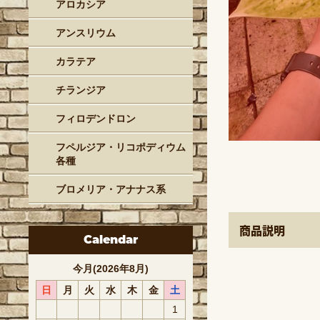
アロカシア
アンスリウム
カラテア
チランジア
フィロデンドロン
フペルジア・リコポディウム
各種
ブロメリア・アナナス系
商品説明
Calendar
今月(2026年8月)
日
月
火
水
木
金
土
1