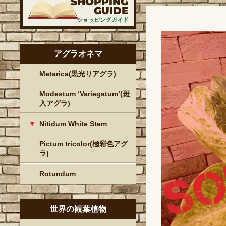
アグラオネマ
Metarica(黒光りアグラ)
Modestum ‘Variegatum’(斑
入アグラ)
Nitidum White Stem
Pictum tricolor(極彩色アグ
ラ)
Rotundum
世界の観葉植物