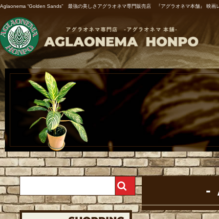
Aglaonema “Golden Sands” 最強の美しさアグラオネマ専門販売店 『アグラオネマ本舗』 