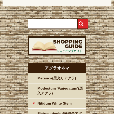
アグラオネマ
Metarica(黒光りアグラ)
Modestum ‘Variegatum’(斑
入アグラ)
Nitidum White Stem
Pictum tricolor(極彩色アグ