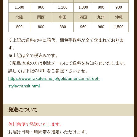
1,500
960
1,200
1,000
800
900
北陸
関西
中国
四国
九州
沖縄
800
800
880
960
960
1,500
※上記の送料の中に箱代、梱包手数料が全て含まれておりま
す。
※上記は全て税込みです。
※離島地域の方は別途メールにて送料をお知らせいたします。
詳しくは下記のURLをご参照下さいませ。
https://www.rakuten.ne.jp/gold/american-street-
style/transit.html
発送について
佐川急便で発送いたします。
お届け日時・時間帯を指定いただけます。