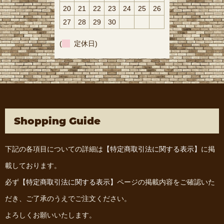
20
21
22
23
24
25
26
27
28
29
30
(
定休日)
Shopping Guide
下記の各項目についての詳細は
【特定商取引法に関する表示】
に掲
載しております。
必ず
【特定商取引法に関する表示】
ページの掲載内容をご確認いた
だき、ご了承のうえでご注文ください。
よろしくお願いいたします。