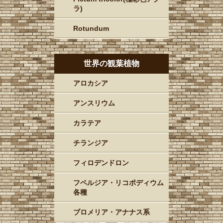
ラ)
Rotundum
世界の観葉植物
アロカシア
アンスリウム
カラテア
チランジア
フィロデンドロン
フペルジア・リコポディウム
各種
ブロメリア・アナナス系