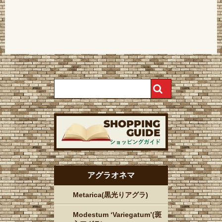
アグラオネマ
Metarica(黒光りアグラ)
Modestum ‘Variegatum’(斑