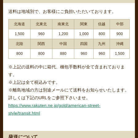
送料は地域別で、お客様にご負担いただいております。
北海道
北東北
南東北
関東
信越
中部
1,500
960
1,200
1,000
800
900
北陸
関西
中国
四国
九州
沖縄
800
800
880
960
960
1,500
※上記の送料の中に箱代、梱包手数料が全て含まれておりま
す。
※上記は全て税込みです。
※離島地域の方は別途メールにて送料をお知らせいたします。
詳しくは下記のURLをご参照下さいませ。
https://www.rakuten.ne.jp/gold/american-street-
style/transit.html
発送について