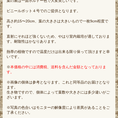
葉の裏は一面ボルドー色で大変美しいです。
ビニールポット４号でのご提供となります。
高さ約15〜20cm、葉の大きさは大きいもので一枚9cm程度で
す。
直射にそれほど強くないため、やはり室内栽培が適しておりま
す。耐陰性はかなりあります。
熱帯の植物ですので温度だけは出来る限り保って頂けますと幸
いです。
※
本価格の中には消費税、送料を含んだ金額となっておりま
す。
※画像の個体は参考となります。これと同等品のお届けとなり
ます。
生き物ですので、個体によって葉数や大きさには多少違いがご
ざいます。
※写真の色合いはモニターの解像度により差異があることをご
了承ください。