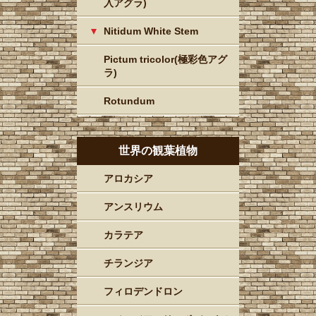
入アグラ)
Nitidum White Stem
Pictum tricolor(極彩色アグ
ラ)
Rotundum
世界の観葉植物
アロカシア
アンスリウム
カラテア
チランジア
フィロデンドロン