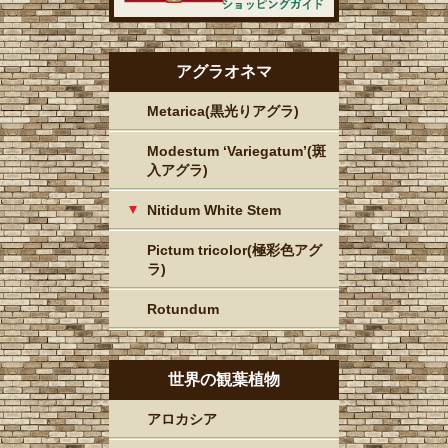
アグラオネマ
Metarica(黒光りアグラ)
Modestum ‘Variegatum’(斑
入アグラ)
Nitidum White Stem
Pictum tricolor(極彩色アグ
ラ)
Rotundum
世界の観葉植物
アロカシア