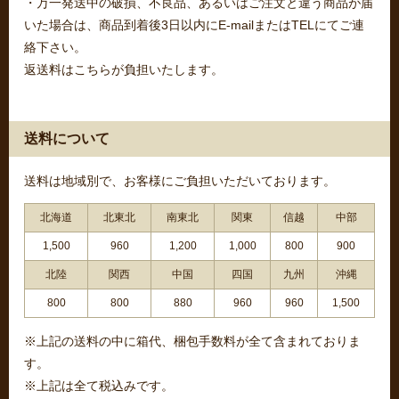
・万一発送中の破損、不良品、あるいはご注文と違う商品が届
いた場合は、商品到着後3日以内にE-mailまたはTELにてご連
絡下さい。
返送料はこちらが負担いたします。
送料について
送料は地域別で、お客様にご負担いただいております。
北海道
北東北
南東北
関東
信越
中部
1,500
960
1,200
1,000
800
900
北陸
関西
中国
四国
九州
沖縄
800
800
880
960
960
1,500
※上記の送料の中に箱代、梱包手数料が全て含まれておりま
す。
※上記は全て税込みです。