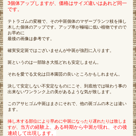
3個体アップしますが、価格はサイズ違いはあれど同一
です。
テトラゴムの変種で、その中斑個体のマザープランツ枝を挿し
木した個体のアップです。アップ率が極端に低い植物ですので
お早めに
最後の画像は参考です。
確実安定斑ではございませんが中斑が強烈に入ります。
斑というのは一部除き大抵どれも安定しません。
それを愛でる文化は日本園芸の良いところかもしれません。
決して安定しない不安定なものにこそ、到底他では味わう事の
出来ないワンランク上の美があるような気が致します。
このアサヒゴム中斑はまさにそれで、他の斑ゴムの木とは違い
ます。
挿し木する部位により早めに中斑になったり遅れたりは致しま
当方の経験上、ある時期から中斑が現れ、その後
すが、
連続して出現します。