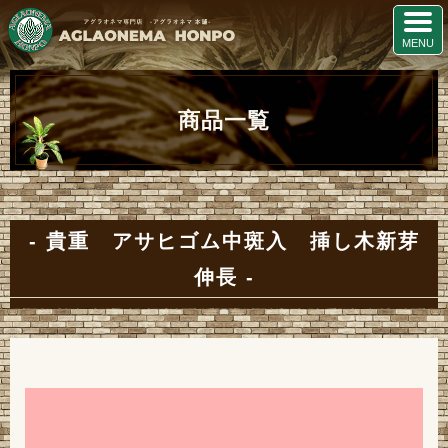
商品一覧
貴重 アサヒゴム中斑入 挿し木新芽
伸長