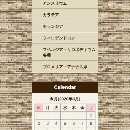
アンスリウム
カラテア
チランジア
フィロデンドロン
フペルジア・リコポディウム
各種
ブロメリア・アナナス系
Calendar
今月(2026年8月)
日
月
火
水
木
金
土
1
2
3
4
5
6
7
8