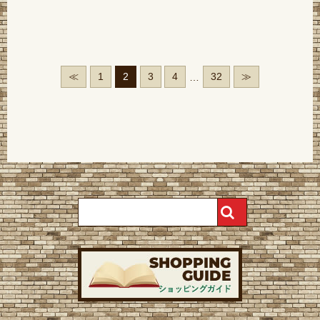
≪
1
2
3
4
32
≫
…