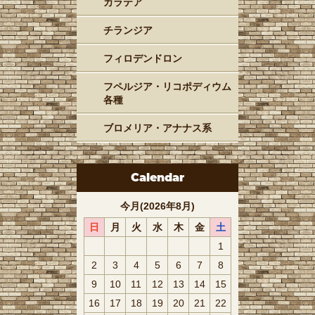
カラテア
チランジア
フィロデンドロン
フペルジア・リコポディウム
各種
ブロメリア・アナナス系
Calendar
今月(2026年8月)
日
月
火
水
木
金
土
1
2
3
4
5
6
7
8
9
10
11
12
13
14
15
16
17
18
19
20
21
22