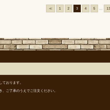
≪
1
2
3
4
5
1
…
しております。
き、ご了承のうえでご注文ください。