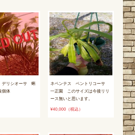
 デリシオーサ 蝌
ネペンテス ベントリコーサ
抜個体
一正園 このサイズは今後リリ
ース無いと思います。
¥40,000
（税込）