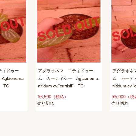
ティドゥー
アグラオネマ ニティドゥー
アグラオネ
glaonema
ム カーティシー Aglaonema
ム カーティシ
i" TC
nitidum cv."curtisii" TC
nitidum cv."
¥6,500
（税込）
¥5,000
（税
売り切れ
売り切れ