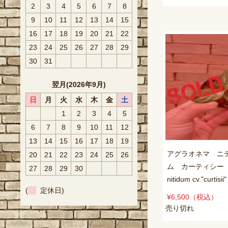
2
3
4
5
6
7
8
9
10
11
12
13
14
15
16
17
18
19
20
21
22
23
24
25
26
27
28
29
30
31
翌月(2026年9月)
日
月
火
水
木
金
土
1
2
3
4
5
6
7
8
9
10
11
12
13
14
15
16
17
18
19
アグラオネマ ニ
20
21
22
23
24
25
26
ム カーティシー A
27
28
29
30
nitidum cv."curtisi
(
定休日)
¥6,500
（税込）
売り切れ