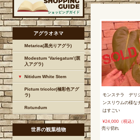
アグラオネマ
Metarica(黒光りアグラ)
Modestum ‘Variegatum’(斑
入アグラ)
Nitidum White Stem
Pictum tricolor(極彩色アグ
モンステラ デリ
ラ)
ンスリウムの様な
Rotundum
はすごい
¥24,000
（税込）
売り切れ
世界の観葉植物