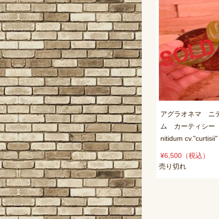
アグラオネマ ニ
ム カーティシー A
nitidum cv."curtisi
¥6,500
（税込）
売り切れ