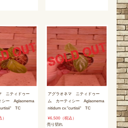
マ ニティドゥー
アグラオネマ ニティドゥー
ー Aglaonema
ム カーティシー Aglaonema
curtisii" TC
nitidum cv."curtisii" TC
込）
¥6,500
（税込）
売り切れ