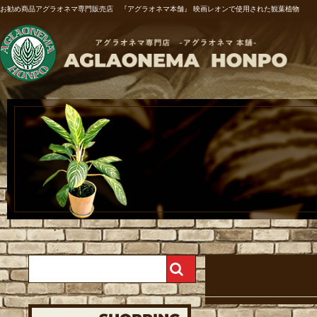
お勧め商品アグラオネマ専門販売店 『アグラオネマ本舗』 映画レオンで使用された観葉植物