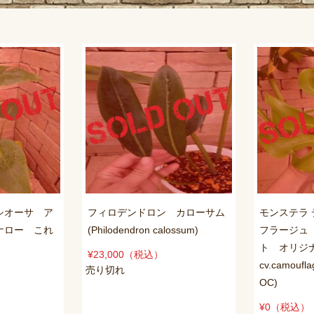
シオーサ ア
フィロデンドロン カローサム
モンステラ 
ナロー これ
(Philodendron calossum)
フラージュ
ト オリジナル(
¥23,000
（税込）
cv.camoufl
売り切れ
OC)
¥0
（税込）