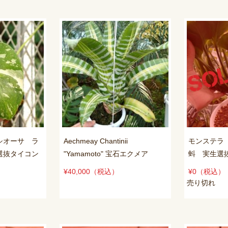
シオーサ ラ
Aechmeay Chantinii
モンステラ
選抜タイコン
"Yamamoto" 宝石エクメア
蚪 実生選
¥40,000
（税込）
¥0
（税込）
売り切れ