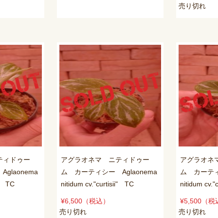
売り切れ
ティドゥー
アグラオネマ ニティドゥー
アグラオネ
glaonema
ム カーティシー Aglaonema
ム カーティシ
i" TC
nitidum cv."curtisii" TC
nitidum cv."
¥6,500
（税込）
¥5,500
（税
売り切れ
売り切れ