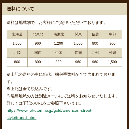
送料について
送料は地域別で、お客様にご負担いただいております。
北海道
北東北
南東北
関東
信越
中部
1,500
960
1,200
1,000
800
900
北陸
関西
中国
四国
九州
沖縄
800
800
880
960
960
1,500
※上記の送料の中に箱代、梱包手数料が全て含まれておりま
す。
※上記は全て税込みです。
※離島地域の方は別途メールにて送料をお知らせいたします。
詳しくは下記のURLをご参照下さいませ。
https://www.rakuten.ne.jp/gold/american-street-
style/transit.html