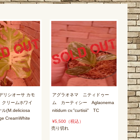
デリシオーサ カモ
アグラオネマ ニティドゥー
 クリームホワイ
ム カーティシー Aglaonema
M.deliciosa
nitidum cv."curtisii" TC
age CreamWhite
¥5,500
（税込）
売り切れ