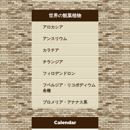
世界の観葉植物
アロカシア
アンスリウム
カラテア
チランジア
フィロデンドロン
フペルジア・リコポディウム
各種
ブロメリア・アナナス系
Calendar