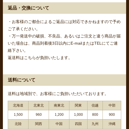
返品・交換について
・お客様のご都合によるご返品には対応できかねますので予め
ご了承ください。
・万一発送中の破損、不良品、あるいはご注文と違う商品が届
いた場合は、商品到着後3日以内にE-mailまたはTELにてご連
絡下さい。
返送料はこちらが負担いたします。
送料について
送料は地域別で、お客様にご負担いただいております。
北海道
北東北
南東北
関東
信越
中部
1,500
960
1,200
1,000
800
900
北陸
関西
中国
四国
九州
沖縄