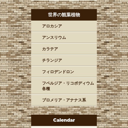
世界の観葉植物
アロカシア
アンスリウム
カラテア
チランジア
フィロデンドロン
フペルジア・リコポディウム
各種
ブロメリア・アナナス系
Calendar