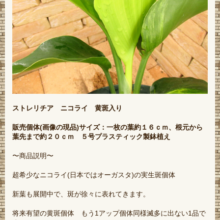
ストレリチア ニコライ 黄斑入り
販売個体(画像の現品)サイズ：一枚の葉約１６ｃｍ、根元から
葉先まで約２０ｃｍ ５号プラスティック製鉢植え
〜商品説明〜
超希少なニコライ(日本ではオーガスタ)の実生斑個体
新葉も展開中で、斑が徐々に表れてきます。
将来有望の黄斑個体 もう1アップ個体同様滅多に出ない1品で