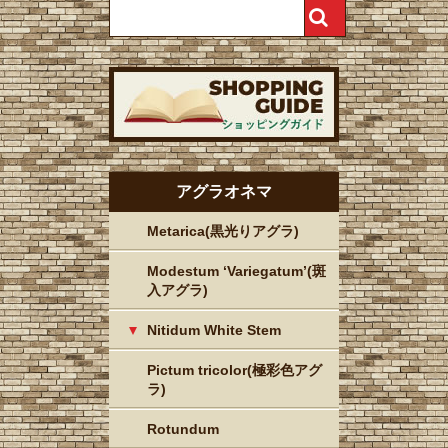
アグラオネマ
Metarica(黒光りアグラ)
Modestum ‘Variegatum’(斑
入アグラ)
Nitidum White Stem
Pictum tricolor(極彩色アグ
ラ)
Rotundum