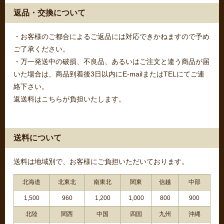
返品・交換について
・お客様のご都合によるご返品には対応できかねますので予め
ご了承ください。
・万一発送中の破損、不良品、あるいはご注文と違う商品が届
いた場合は、商品到着後3日以内にE-mailまたはTELにてご連
絡下さい。
返送料はこちらが負担いたします。
送料について
送料は地域別で、お客様にご負担いただいております。
北海道
北東北
南東北
関東
信越
中部
1,500
960
1,200
1,000
800
900
北陸
関西
中国
四国
九州
沖縄