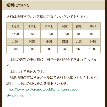
送料について
送料は地域別で、お客様にご負担いただいております。
北海道
北東北
南東北
関東
信越
中部
1,500
960
1,200
1,000
800
900
北陸
関西
中国
四国
九州
沖縄
800
800
880
960
960
1,500
※上記の送料の中に箱代、梱包手数料が全て含まれておりま
す。
※上記は全て税込みです。
※離島地域の方は別途メールにて送料をお知らせいたします。
詳しくは下記のURLをご参照下さいませ。
https://www.rakuten.ne.jp/gold/american-street-
style/transit.html