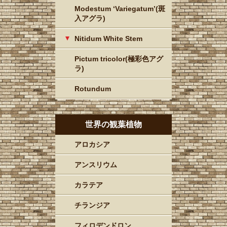
Modestum ‘Variegatum’(斑
入アグラ)
Nitidum White Stem
Pictum tricolor(極彩色アグ
ラ)
Rotundum
世界の観葉植物
アロカシア
アンスリウム
カラテア
チランジア
フィロデンドロン