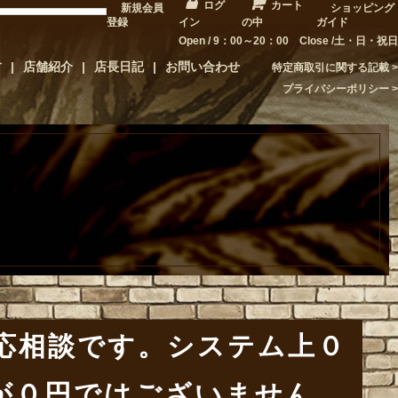
ログ
カート
新規会員
ショッピング
登録
イン
の中
ガイド
Open / 9：00～20：00 Close /土・日・祝日
方
店舗紹介
店長日記
お問い合わせ
特定商取引に関する記載
プライバシーポリシー
応相談です。システム上０
が０円ではございません。