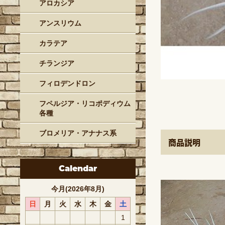
アロカシア
アンスリウム
カラテア
チランジア
フィロデンドロン
フペルジア・リコポディウム
各種
ブロメリア・アナナス系
商品説明
Calendar
今月(2026年8月)
日
月
火
水
木
金
土
1