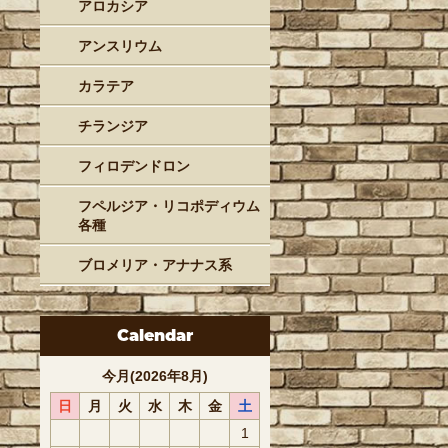
アロカシア
アンスリウム
カラテア
チランジア
フィロデンドロン
フペルジア・リコポディウム
各種
ブロメリア・アナナス系
Calendar
今月(2026年8月)
日
月
火
水
木
金
土
1