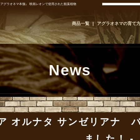
『アグラオネマ本舗』 映画レオンで使用された観葉植物
商品一覧
アグラオネマの育て
News
ア オルナタ サンゼリアナ 
ました！