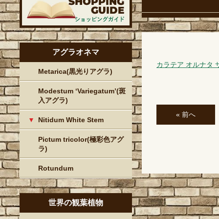
アグラオネマ
カラテア オルナタ
Metarica(黒光りアグラ)
Modestum ‘Variegatum’(斑
入アグラ)
« 前へ
Nitidum White Stem
Pictum tricolor(極彩色アグ
ラ)
Rotundum
世界の観葉植物