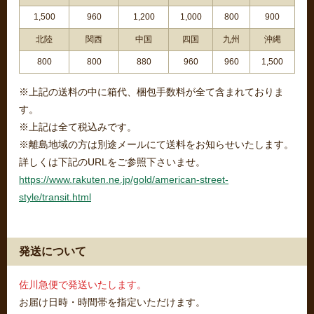
1,500
960
1,200
1,000
800
900
北陸
関西
中国
四国
九州
沖縄
800
800
880
960
960
1,500
※上記の送料の中に箱代、梱包手数料が全て含まれておりま
す。
※上記は全て税込みです。
※離島地域の方は別途メールにて送料をお知らせいたします。
詳しくは下記のURLをご参照下さいませ。
https://www.rakuten.ne.jp/gold/american-street-
style/transit.html
発送について
佐川急便で発送いたします。
お届け日時・時間帯を指定いただけます。