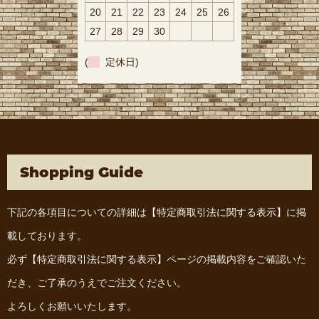
20
21
22
23
24
25
26
27
28
29
30
(
定休日)
Shopping Guide
下記の各項目についての詳細は
【特定商取引法に関する表示】
に掲
載しております。
必ず
【特定商取引法に関する表示】
ページの掲載内容をご確認いた
だき、ご了承のうえでご注文ください。
よろしくお願いいたします。