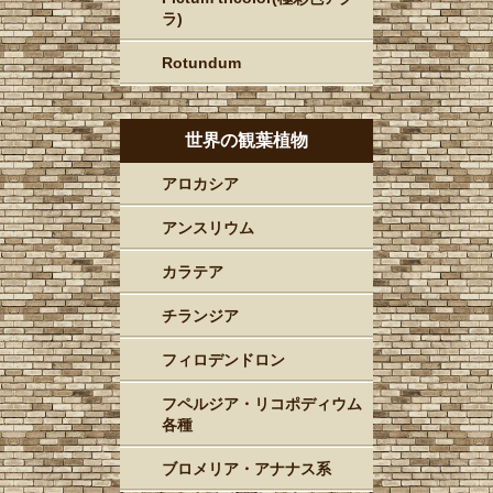
ラ)
Rotundum
世界の観葉植物
アロカシア
アンスリウム
カラテア
チランジア
フィロデンドロン
フペルジア・リコポディウム
各種
ブロメリア・アナナス系