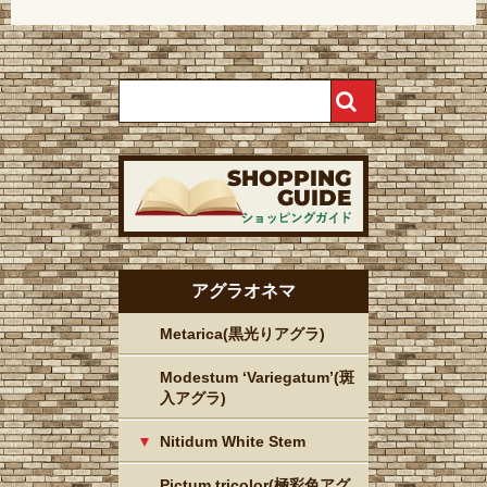
アグラオネマ
Metarica(黒光りアグラ)
Modestum ‘Variegatum’(斑
入アグラ)
Nitidum White Stem
Pictum tricolor(極彩色アグ