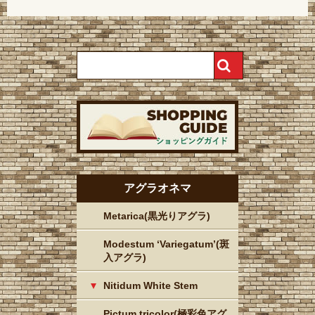
アグラオネマ
Metarica(黒光りアグラ)
Modestum ‘Variegatum’(斑
入アグラ)
Nitidum White Stem
Pictum tricolor(極彩色アグ