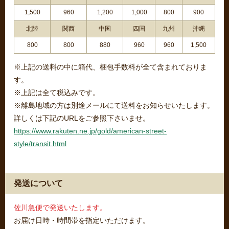
1,500
960
1,200
1,000
800
900
北陸
関西
中国
四国
九州
沖縄
800
800
880
960
960
1,500
※上記の送料の中に箱代、梱包手数料が全て含まれておりま
す。
※上記は全て税込みです。
※離島地域の方は別途メールにて送料をお知らせいたします。
詳しくは下記のURLをご参照下さいませ。
https://www.rakuten.ne.jp/gold/american-street-
style/transit.html
発送について
佐川急便で発送いたします。
お届け日時・時間帯を指定いただけます。