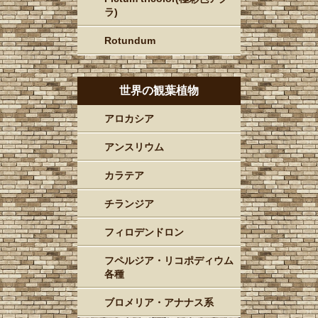
ラ)
Rotundum
世界の観葉植物
アロカシア
アンスリウム
カラテア
チランジア
フィロデンドロン
フペルジア・リコポディウム
各種
ブロメリア・アナナス系