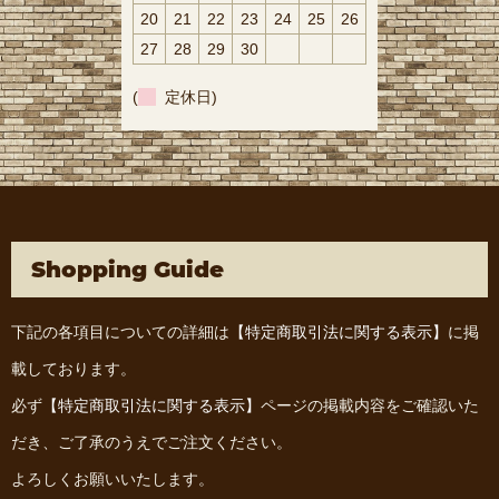
20
21
22
23
24
25
26
27
28
29
30
(
定休日)
Shopping Guide
下記の各項目についての詳細は
【特定商取引法に関する表示】
に掲
載しております。
必ず
【特定商取引法に関する表示】
ページの掲載内容をご確認いた
だき、ご了承のうえでご注文ください。
よろしくお願いいたします。