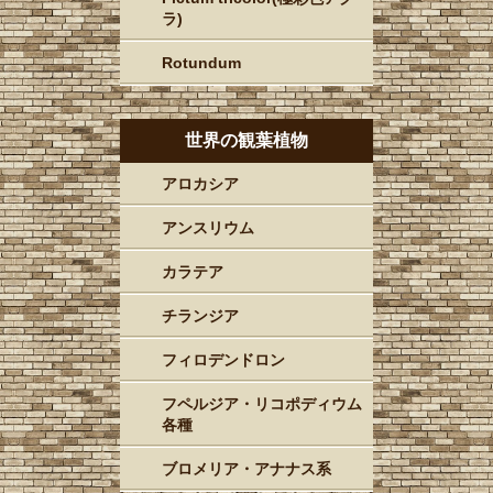
ラ)
Rotundum
世界の観葉植物
アロカシア
アンスリウム
カラテア
チランジア
フィロデンドロン
フペルジア・リコポディウム
各種
ブロメリア・アナナス系