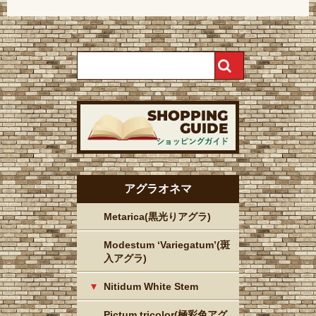
アグラオネマ
Metarica(黒光りアグラ)
Modestum ‘Variegatum’(斑
入アグラ)
Nitidum White Stem
Pictum tricolor(極彩色アグ