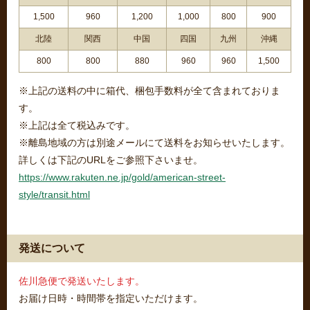
1,500
960
1,200
1,000
800
900
北陸
関西
中国
四国
九州
沖縄
800
800
880
960
960
1,500
※上記の送料の中に箱代、梱包手数料が全て含まれておりま
す。
※上記は全て税込みです。
※離島地域の方は別途メールにて送料をお知らせいたします。
詳しくは下記のURLをご参照下さいませ。
https://www.rakuten.ne.jp/gold/american-street-
style/transit.html
発送について
佐川急便で発送いたします。
お届け日時・時間帯を指定いただけます。