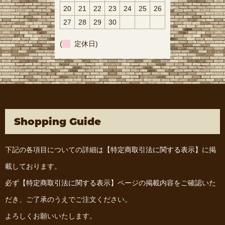
20
21
22
23
24
25
26
27
28
29
30
(
定休日)
Shopping Guide
下記の各項目についての詳細は
【特定商取引法に関する表示】
に掲
載しております。
必ず
【特定商取引法に関する表示】
ページの掲載内容をご確認いた
だき、ご了承のうえでご注文ください。
よろしくお願いいたします。