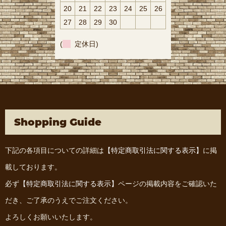
20
21
22
23
24
25
26
27
28
29
30
(
定休日)
Shopping Guide
下記の各項目についての詳細は
【特定商取引法に関する表示】
に掲
載しております。
必ず
【特定商取引法に関する表示】
ページの掲載内容をご確認いた
だき、ご了承のうえでご注文ください。
よろしくお願いいたします。