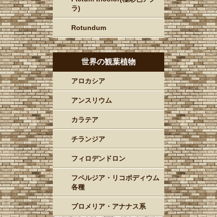
ラ)
Rotundum
世界の観葉植物
アロカシア
アンスリウム
カラテア
チランジア
フィロデンドロン
フペルジア・リコポディウム
各種
ブロメリア・アナナス系