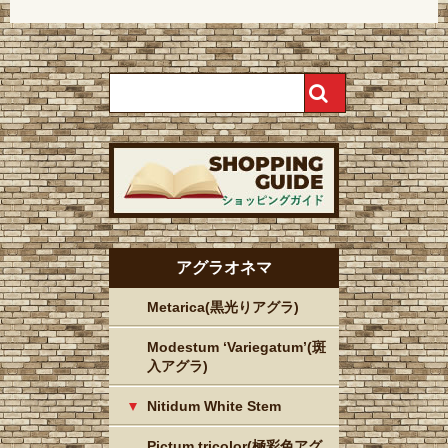
アグラオネマ
Metarica(黒光りアグラ)
Modestum ‘Variegatum’(斑
入アグラ)
Nitidum White Stem
Pictum tricolor(極彩色アグ