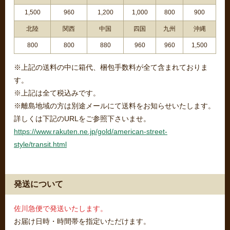
1,500
960
1,200
1,000
800
900
北陸
関西
中国
四国
九州
沖縄
800
800
880
960
960
1,500
※上記の送料の中に箱代、梱包手数料が全て含まれておりま
す。
※上記は全て税込みです。
※離島地域の方は別途メールにて送料をお知らせいたします。
詳しくは下記のURLをご参照下さいませ。
https://www.rakuten.ne.jp/gold/american-street-
style/transit.html
発送について
佐川急便で発送いたします。
お届け日時・時間帯を指定いただけます。