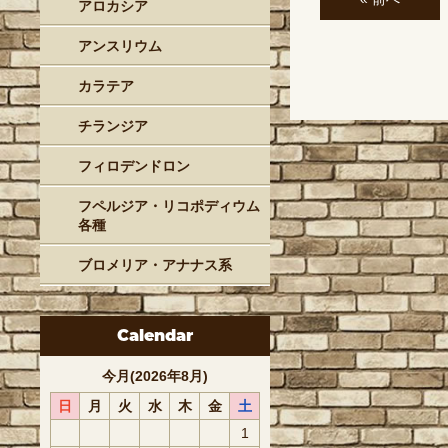
アロカシア
アンスリウム
カラテア
チランジア
フィロデンドロン
フペルジア・リコポディウム
各種
ブロメリア・アナナス系
Calendar
今月(2026年8月)
日
月
火
水
木
金
土
1