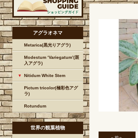
アグラオネマ
Metarica(黒光りアグラ)
Modestum ‘Variegatum’(斑
入アグラ)
Nitidum White Stem
Pictum tricolor(極彩色アグ
ラ)
Rotundum
世界の観葉植物
« 前へ