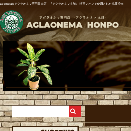
agemeraldアグラオネマ専門販売店 『アグラオネマ本舗』 映画レオンで使用された観葉植物