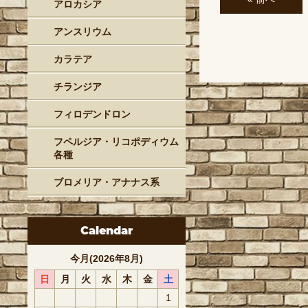
アロカシア
アンスリウム
カラテア
チランジア
フィロデンドロン
フペルジア・リコポディウム
各種
ブロメリア・アナナス系
Calendar
今月(2026年8月)
日
月
火
水
木
金
土
1