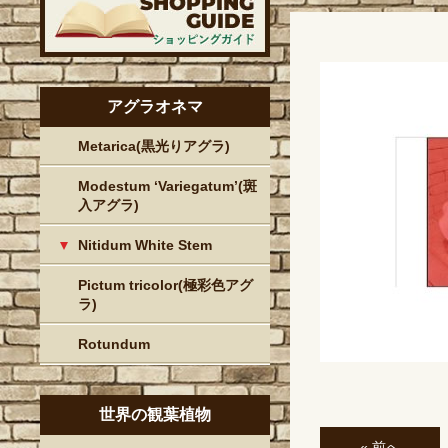
アグラオネマ
Metarica(黒光りアグラ)
Modestum ‘Variegatum’(斑
入アグラ)
Nitidum White Stem
Pictum tricolor(極彩色アグ
ラ)
Rotundum
世界の観葉植物
« 前へ