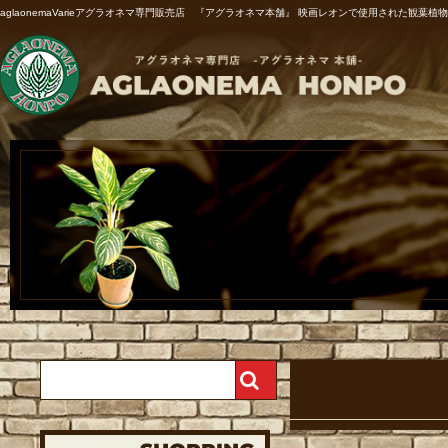
aglaonemaVarieアグラオネマ専門販売店 『アグラオネマ本舗』 映画レオンで使用された観葉植物