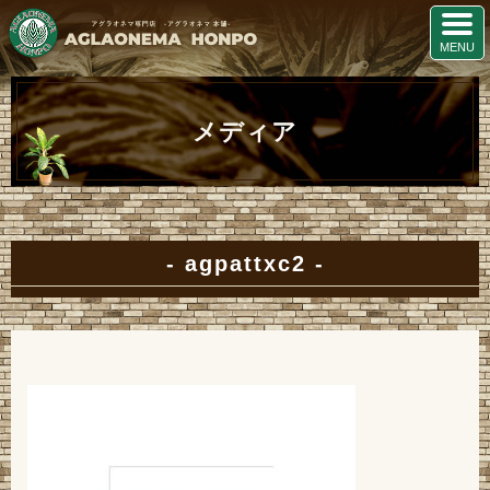
メディア
agpattxc2