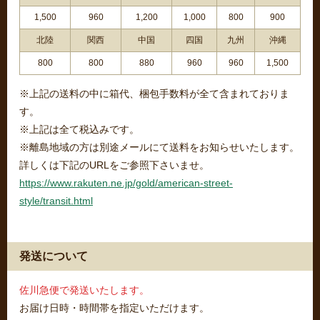
1,500
960
1,200
1,000
800
900
北陸
関西
中国
四国
九州
沖縄
800
800
880
960
960
1,500
※上記の送料の中に箱代、梱包手数料が全て含まれておりま
す。
※上記は全て税込みです。
※離島地域の方は別途メールにて送料をお知らせいたします。
詳しくは下記のURLをご参照下さいませ。
https://www.rakuten.ne.jp/gold/american-street-
style/transit.html
発送について
佐川急便で発送いたします。
お届け日時・時間帯を指定いただけます。