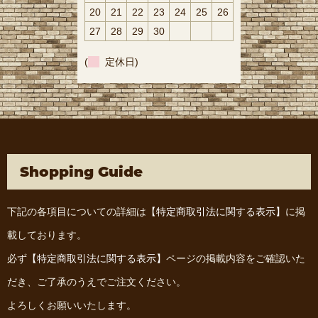
20
21
22
23
24
25
26
27
28
29
30
(
定休日)
Shopping Guide
下記の各項目についての詳細は
【特定商取引法に関する表示】
に掲
載しております。
必ず
【特定商取引法に関する表示】
ページの掲載内容をご確認いた
だき、ご了承のうえでご注文ください。
よろしくお願いいたします。