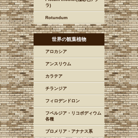
ラ)
Rotundum
世界の観葉植物
アロカシア
アンスリウム
カラテア
チランジア
フィロデンドロン
フペルジア・リコポディウム
各種
ブロメリア・アナナス系