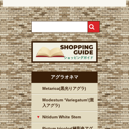
アグラオネマ
Metarica(黒光りアグラ)
Modestum ‘Variegatum’(斑
入アグラ)
Nitidum White Stem
Pictum tricolor(極彩色アグ