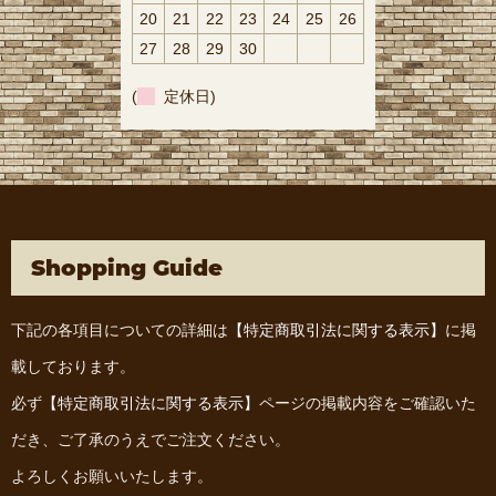
20
21
22
23
24
25
26
27
28
29
30
(
定休日)
Shopping Guide
下記の各項目についての詳細は
【特定商取引法に関する表示】
に掲
載しております。
必ず
【特定商取引法に関する表示】
ページの掲載内容をご確認いた
だき、ご了承のうえでご注文ください。
よろしくお願いいたします。