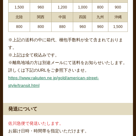
1,500
960
1,200
1,000
800
900
北陸
関西
中国
四国
九州
沖縄
800
800
880
960
960
1,500
※上記の送料の中に箱代、梱包手数料が全て含まれておりま
す。
※上記は全て税込みです。
※離島地域の方は別途メールにて送料をお知らせいたします。
詳しくは下記のURLをご参照下さいませ。
https://www.rakuten.ne.jp/gold/american-street-
style/transit.html
発送について
佐川急便で発送いたします。
お届け日時・時間帯を指定いただけます。