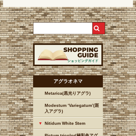
アグラオネマ
Metarica(黒光りアグラ)
Modestum ‘Variegatum’(斑
入アグラ)
Nitidum White Stem
Pictum tricolor(極彩色アグ