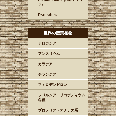
ラ)
Rotundum
世界の観葉植物
アロカシア
アンスリウム
カラテア
チランジア
フィロデンドロン
フペルジア・リコポディウム
各種
ブロメリア・アナナス系