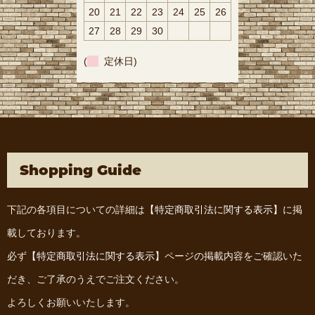
20
21
22
23
24
25
26
27
28
29
30
(
定休日)
Shopping Guide
下記の各項目についての詳細は
【特定商取引法に関する表示】
に掲
載しております。
必ず
【特定商取引法に関する表示】
ページの掲載内容をご確認いた
だき、ご了承のうえでご注文ください。
よろしくお願いいたします。