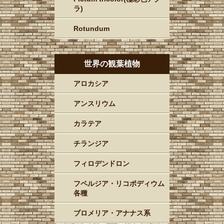
ラ)
Rotundum
世界の観葉植物
アロカシア
アンスリウム
カラテア
チランジア
フィロデンドロン
フペルジア・リコポディウム
各種
ブロメリア・アナナス系