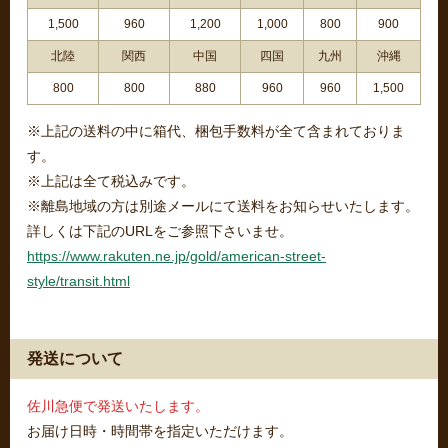
1,500
960
1,200
1,000
800
900
北陸
関西
中国
四国
九州
沖縄
800
800
880
960
960
1,500
※上記の送料の中に箱代、梱包手数料が全て含まれておりま
す。
※上記は全て税込みです。
※離島地域の方は別途メールにて送料をお知らせいたします。
詳しくは下記のURLをご参照下さいませ。
https://www.rakuten.ne.jp/gold/american-street-
style/transit.html
発送について
佐川急便で発送いたします。
お届け日時・時間帯を指定いただけます。