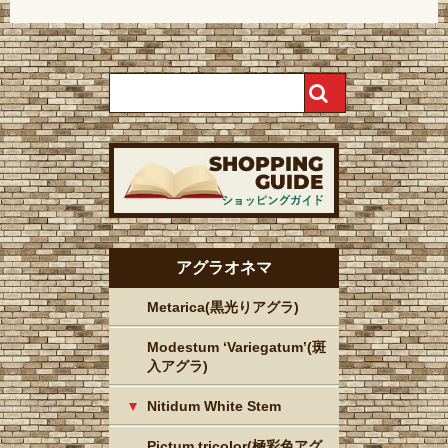
アグラオネマ
Metarica(黒光りアグラ)
Modestum ‘Variegatum’(斑
入アグラ)
Nitidum White Stem
Pictum tricolor(極彩色アグ