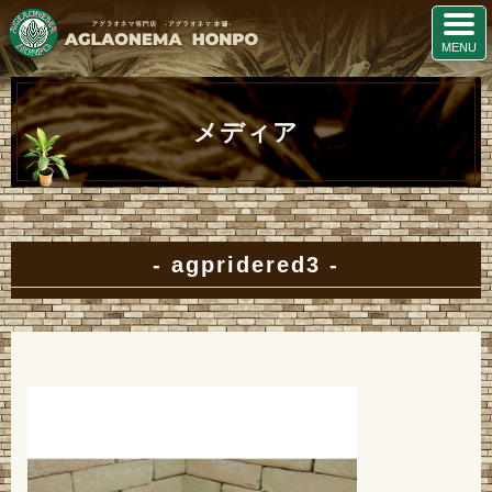
メディア
agpridered3