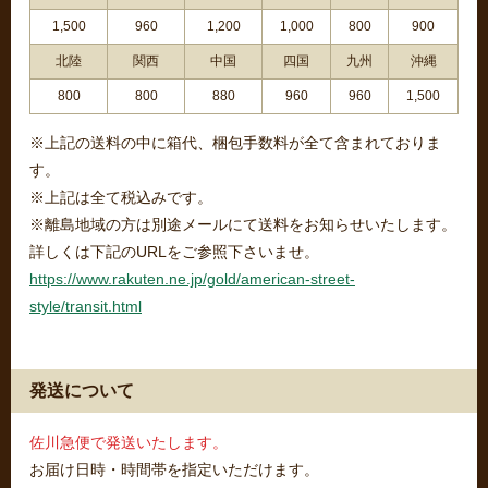
1,500
960
1,200
1,000
800
900
北陸
関西
中国
四国
九州
沖縄
800
800
880
960
960
1,500
※上記の送料の中に箱代、梱包手数料が全て含まれておりま
す。
※上記は全て税込みです。
※離島地域の方は別途メールにて送料をお知らせいたします。
詳しくは下記のURLをご参照下さいませ。
https://www.rakuten.ne.jp/gold/american-street-
style/transit.html
発送について
佐川急便で発送いたします。
お届け日時・時間帯を指定いただけます。