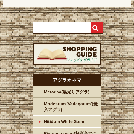
アグラオネマ
Metarica(黒光りアグラ)
Modestum ‘Variegatum’(斑
入アグラ)
Nitidum White Stem
Pictum tricolor(極彩色アグ