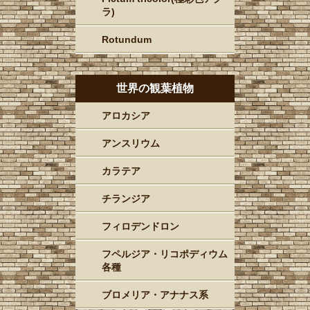
ラ)
Rotundum
世界の観葉植物
アロカシア
アンスリウム
カラテア
チランジア
フィロデンドロン
フペルジア・リコポディウム
各種
ブロメリア・アナナス系