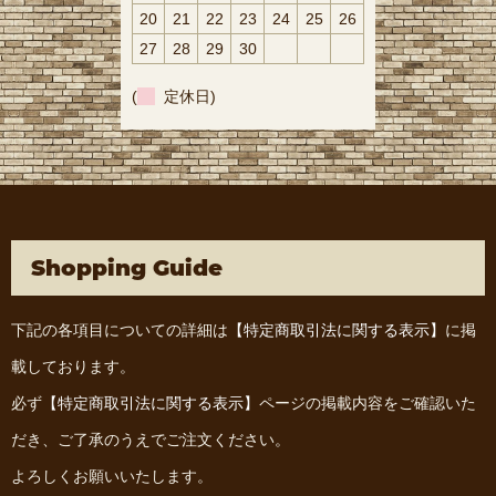
20
21
22
23
24
25
26
27
28
29
30
(
定休日)
Shopping Guide
下記の各項目についての詳細は
【特定商取引法に関する表示】
に掲
載しております。
必ず
【特定商取引法に関する表示】
ページの掲載内容をご確認いた
だき、ご了承のうえでご注文ください。
よろしくお願いいたします。