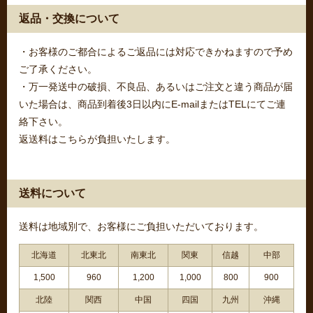
返品・交換について
・お客様のご都合によるご返品には対応できかねますので予め
ご了承ください。
・万一発送中の破損、不良品、あるいはご注文と違う商品が届
いた場合は、商品到着後3日以内にE-mailまたはTELにてご連
絡下さい。
返送料はこちらが負担いたします。
送料について
送料は地域別で、お客様にご負担いただいております。
北海道
北東北
南東北
関東
信越
中部
1,500
960
1,200
1,000
800
900
北陸
関西
中国
四国
九州
沖縄