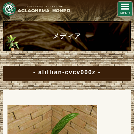
メディア
alillian-cvcv000z