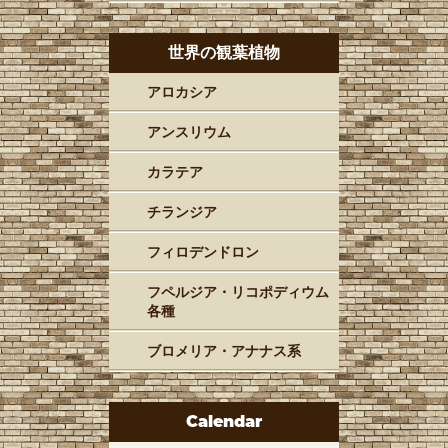
世界の観葉植物
アロカシア
アンスリウム
カラテア
チランジア
フィロデンドロン
フペルジア・リコポディウム
各種
ブロメリア・アナナス系
Calendar