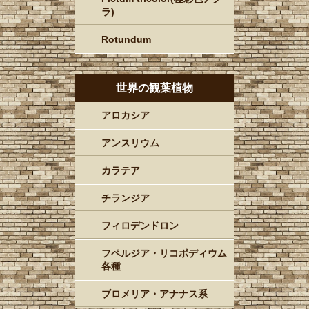
ラ)
Rotundum
世界の観葉植物
アロカシア
アンスリウム
カラテア
チランジア
フィロデンドロン
フペルジア・リコポディウム
各種
ブロメリア・アナナス系