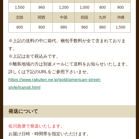
1,500
960
1,200
1,000
800
900
北陸
関西
中国
四国
九州
沖縄
800
800
880
960
960
1,500
※上記の送料の中に箱代、梱包手数料が全て含まれておりま
す。
※上記は全て税込みです。
※離島地域の方は別途メールにて送料をお知らせいたします。
詳しくは下記のURLをご参照下さいませ。
https://www.rakuten.ne.jp/gold/american-street-
style/transit.html
発送について
佐川急便で発送いたします。
お届け日時・時間帯を指定いただけます。