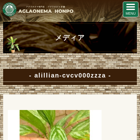
メディア
alillian-cvcv000zzza