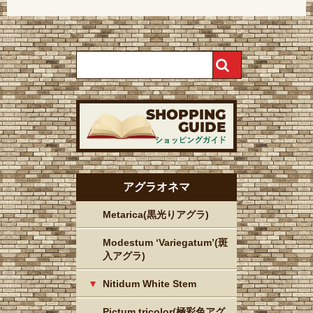
アグラオネマ
Metarica(黒光りアグラ)
Modestum ‘Variegatum’(斑
入アグラ)
Nitidum White Stem
Pictum tricolor(極彩色アグ