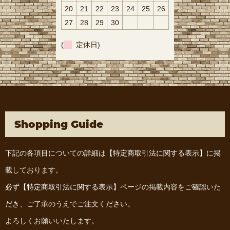
20
21
22
23
24
25
26
27
28
29
30
(
定休日)
Shopping Guide
下記の各項目についての詳細は
【特定商取引法に関する表示】
に掲
載しております。
必ず
【特定商取引法に関する表示】
ページの掲載内容をご確認いた
だき、ご了承のうえでご注文ください。
よろしくお願いいたします。