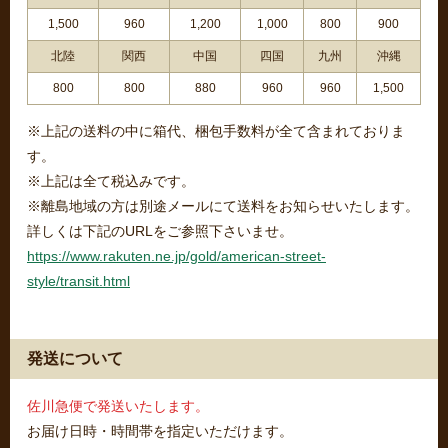
1,500
960
1,200
1,000
800
900
北陸
関西
中国
四国
九州
沖縄
800
800
880
960
960
1,500
※上記の送料の中に箱代、梱包手数料が全て含まれておりま
す。
※上記は全て税込みです。
※離島地域の方は別途メールにて送料をお知らせいたします。
詳しくは下記のURLをご参照下さいませ。
https://www.rakuten.ne.jp/gold/american-street-
style/transit.html
発送について
佐川急便で発送いたします。
お届け日時・時間帯を指定いただけます。