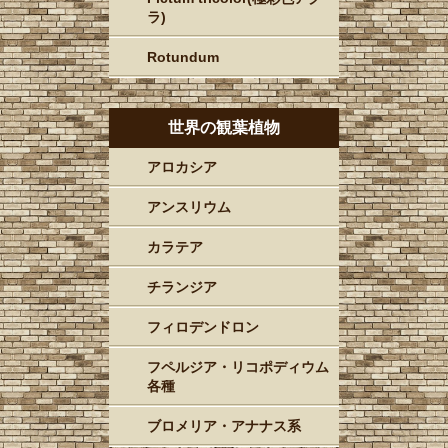
ラ)
Rotundum
世界の観葉植物
アロカシア
アンスリウム
カラテア
チランジア
フィロデンドロン
フペルジア・リコポディウム
各種
ブロメリア・アナナス系