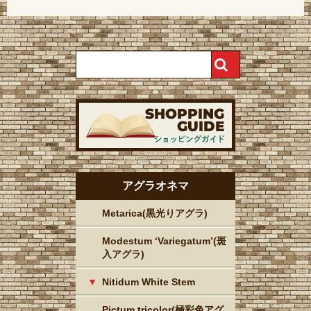
アグラオネマ
Metarica(黒光りアグラ)
Modestum ‘Variegatum’(斑
入アグラ)
Nitidum White Stem
Pictum tricolor(極彩色アグ