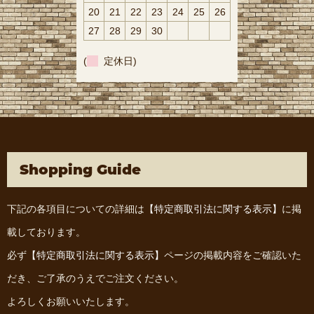
20
21
22
23
24
25
26
27
28
29
30
(
定休日)
Shopping Guide
下記の各項目についての詳細は
【特定商取引法に関する表示】
に掲
載しております。
必ず
【特定商取引法に関する表示】
ページの掲載内容をご確認いた
だき、ご了承のうえでご注文ください。
よろしくお願いいたします。