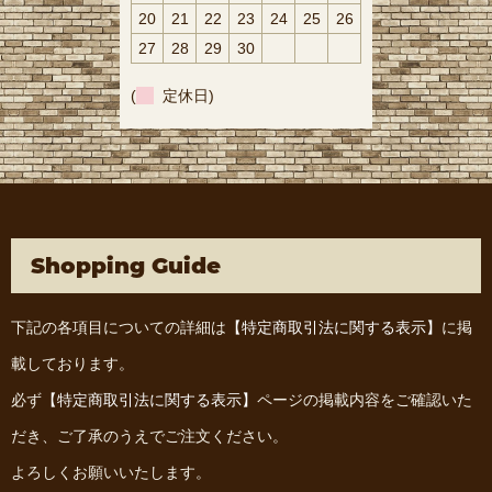
20
21
22
23
24
25
26
27
28
29
30
(
定休日)
Shopping Guide
下記の各項目についての詳細は
【特定商取引法に関する表示】
に掲
載しております。
必ず
【特定商取引法に関する表示】
ページの掲載内容をご確認いた
だき、ご了承のうえでご注文ください。
よろしくお願いいたします。