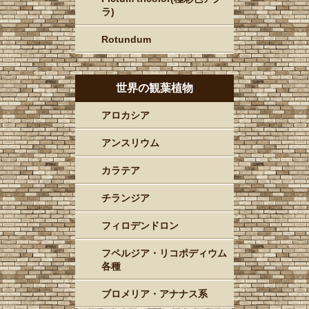
ラ)
Rotundum
世界の観葉植物
アロカシア
アンスリウム
カラテア
チランジア
フィロデンドロン
フペルジア・リコポディウム
各種
ブロメリア・アナナス系