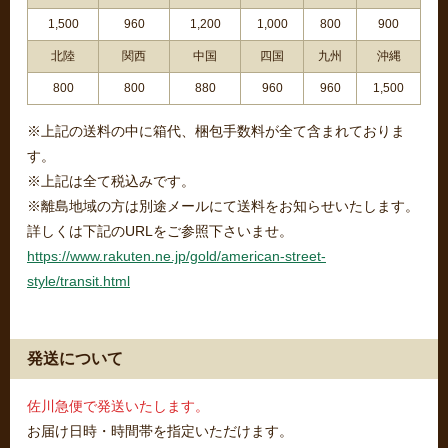
1,500
960
1,200
1,000
800
900
北陸
関西
中国
四国
九州
沖縄
800
800
880
960
960
1,500
※上記の送料の中に箱代、梱包手数料が全て含まれておりま
す。
※上記は全て税込みです。
※離島地域の方は別途メールにて送料をお知らせいたします。
詳しくは下記のURLをご参照下さいませ。
https://www.rakuten.ne.jp/gold/american-street-
style/transit.html
発送について
佐川急便で発送いたします。
お届け日時・時間帯を指定いただけます。