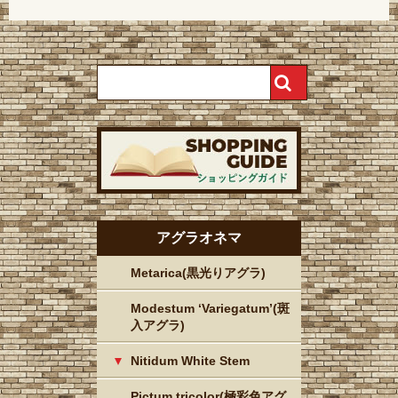
アグラオネマ
Metarica(黒光りアグラ)
Modestum ‘Variegatum’(斑
入アグラ)
Nitidum White Stem
Pictum tricolor(極彩色アグ