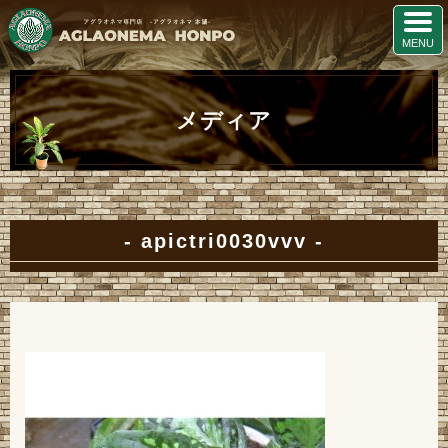
メディア
apictri0030vvv