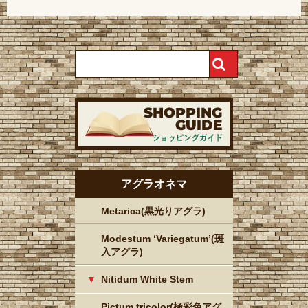
アグラオネマ
Metarica(黒光りアグラ)
Modestum ‘Variegatum’(斑
入アグラ)
Nitidum White Stem
Pictum tricolor(極彩色アグ