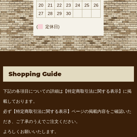
20
21
22
23
24
25
26
27
28
29
30
(
定休日)
Shopping Guide
下記の各項目についての詳細は
【特定商取引法に関する表示】
に掲
載しております。
必ず
【特定商取引法に関する表示】
ページの掲載内容をご確認いた
だき、ご了承のうえでご注文ください。
よろしくお願いいたします。