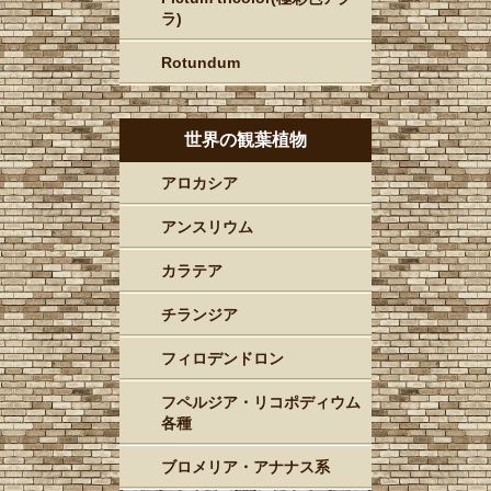
ラ)
Rotundum
世界の観葉植物
アロカシア
アンスリウム
カラテア
チランジア
フィロデンドロン
フペルジア・リコポディウム
各種
ブロメリア・アナナス系