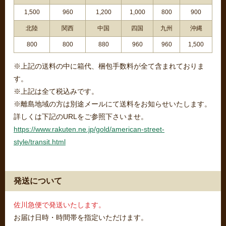
1,500
960
1,200
1,000
800
900
北陸
関西
中国
四国
九州
沖縄
800
800
880
960
960
1,500
※上記の送料の中に箱代、梱包手数料が全て含まれておりま
す。
※上記は全て税込みです。
※離島地域の方は別途メールにて送料をお知らせいたします。
詳しくは下記のURLをご参照下さいませ。
https://www.rakuten.ne.jp/gold/american-street-
style/transit.html
発送について
佐川急便で発送いたします。
お届け日時・時間帯を指定いただけます。