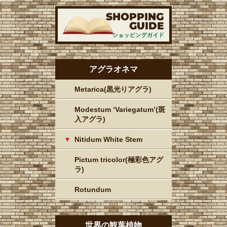
アグラオネマ
Metarica(黒光りアグラ)
Modestum ‘Variegatum’(斑
入アグラ)
Nitidum White Stem
Pictum tricolor(極彩色アグ
ラ)
Rotundum
世界の観葉植物