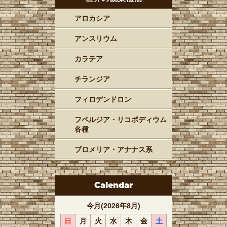
アロカシア
アンスリウム
カラテア
チランジア
フィロデンドロン
フペルジア・リコポディウム
各種
ブロメリア・アナナス系
Calendar
今月(2026年8月)
日
月
火
水
木
金
土