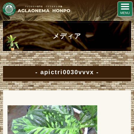
メディア
apictri0030vvvx