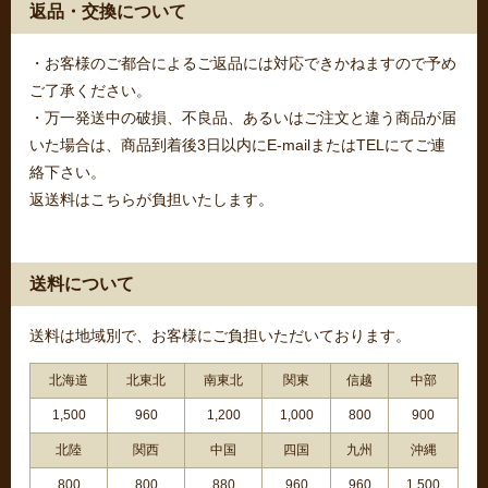
返品・交換について
・お客様のご都合によるご返品には対応できかねますので予め
ご了承ください。
・万一発送中の破損、不良品、あるいはご注文と違う商品が届
いた場合は、商品到着後3日以内にE-mailまたはTELにてご連
絡下さい。
返送料はこちらが負担いたします。
送料について
送料は地域別で、お客様にご負担いただいております。
北海道
北東北
南東北
関東
信越
中部
1,500
960
1,200
1,000
800
900
北陸
関西
中国
四国
九州
沖縄
800
800
880
960
960
1,500