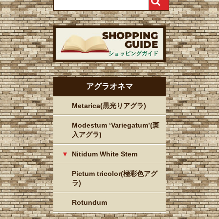
アグラオネマ
Metarica(黒光りアグラ)
Modestum ‘Variegatum’(斑
入アグラ)
Nitidum White Stem
Pictum tricolor(極彩色アグ
ラ)
Rotundum