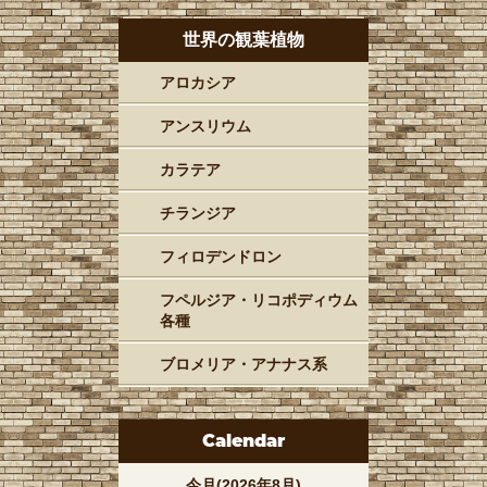
世界の観葉植物
アロカシア
アンスリウム
カラテア
チランジア
フィロデンドロン
フペルジア・リコポディウム
各種
ブロメリア・アナナス系
Calendar
今月(2026年8月)