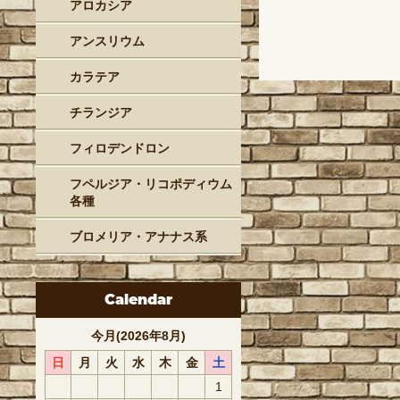
アロカシア
アンスリウム
カラテア
チランジア
フィロデンドロン
フペルジア・リコポディウム
各種
ブロメリア・アナナス系
Calendar
今月(2026年8月)
日
月
火
水
木
金
土
1