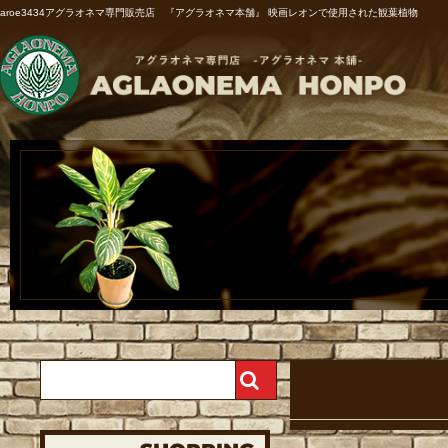
aroe3434アグラオネマ専門販売店 『アグラオネマ本舗』 映画レオンで使用された観葉植物