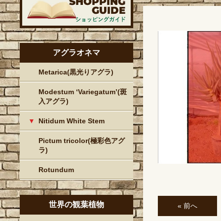
アグラオネマ
Metarica(黒光りアグラ)
Modestum ‘Variegatum’(斑
入アグラ)
Nitidum White Stem
Pictum tricolor(極彩色アグ
ラ)
Rotundum
世界の観葉植物
« 前へ