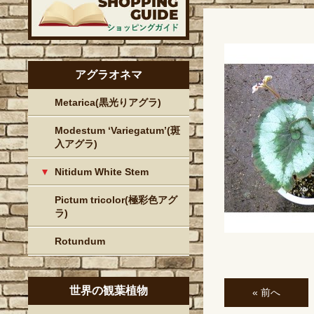
アグラオネマ
Metarica(黒光りアグラ)
Modestum ‘Variegatum’(斑
入アグラ)
Nitidum White Stem
Pictum tricolor(極彩色アグ
ラ)
Rotundum
世界の観葉植物
« 前へ