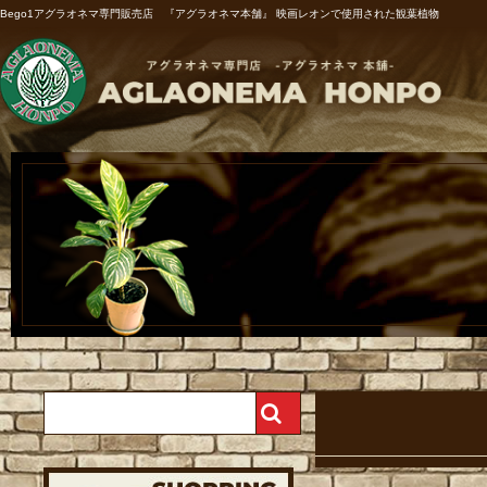
Bego1アグラオネマ専門販売店 『アグラオネマ本舗』 映画レオンで使用された観葉植物