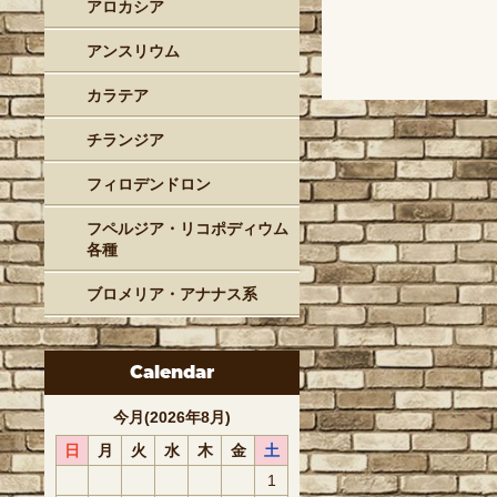
アロカシア
アンスリウム
カラテア
チランジア
フィロデンドロン
フペルジア・リコポディウム
各種
ブロメリア・アナナス系
Calendar
今月(2026年8月)
日
月
火
水
木
金
土
1