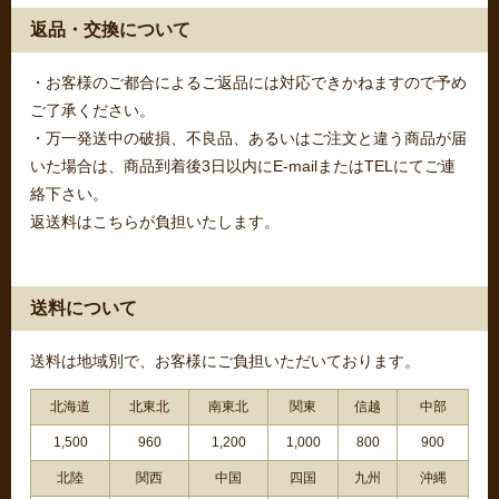
返品・交換について
・お客様のご都合によるご返品には対応できかねますので予め
ご了承ください。
・万一発送中の破損、不良品、あるいはご注文と違う商品が届
いた場合は、商品到着後3日以内にE-mailまたはTELにてご連
絡下さい。
返送料はこちらが負担いたします。
送料について
送料は地域別で、お客様にご負担いただいております。
北海道
北東北
南東北
関東
信越
中部
1,500
960
1,200
1,000
800
900
北陸
関西
中国
四国
九州
沖縄