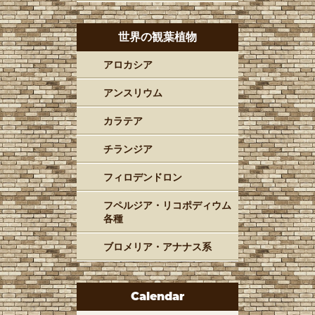
世界の観葉植物
アロカシア
アンスリウム
カラテア
チランジア
フィロデンドロン
フペルジア・リコポディウム
各種
ブロメリア・アナナス系
Calendar