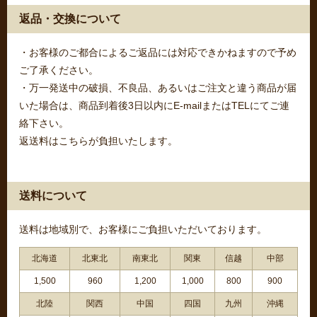
返品・交換について
・お客様のご都合によるご返品には対応できかねますので予め
ご了承ください。
・万一発送中の破損、不良品、あるいはご注文と違う商品が届
いた場合は、商品到着後3日以内にE-mailまたはTELにてご連
絡下さい。
返送料はこちらが負担いたします。
送料について
送料は地域別で、お客様にご負担いただいております。
北海道
北東北
南東北
関東
信越
中部
1,500
960
1,200
1,000
800
900
北陸
関西
中国
四国
九州
沖縄