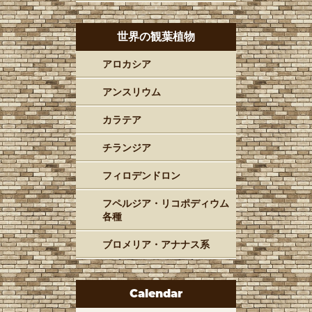
世界の観葉植物
アロカシア
アンスリウム
カラテア
チランジア
フィロデンドロン
フペルジア・リコポディウム
各種
ブロメリア・アナナス系
Calendar