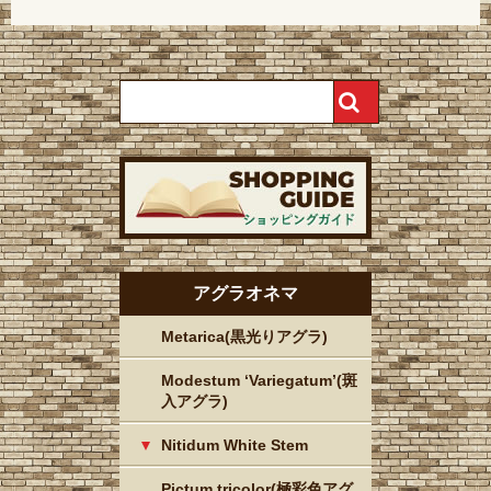
アグラオネマ
Metarica(黒光りアグラ)
Modestum ‘Variegatum’(斑
入アグラ)
Nitidum White Stem
Pictum tricolor(極彩色アグ