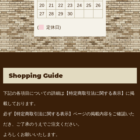
20
21
22
23
24
25
26
27
28
29
30
(
定休日)
Shopping Guide
下記の各項目についての詳細は
【特定商取引法に関する表示】
に掲
載しております。
必ず
【特定商取引法に関する表示】
ページの掲載内容をご確認いた
だき、ご了承のうえでご注文ください。
よろしくお願いいたします。