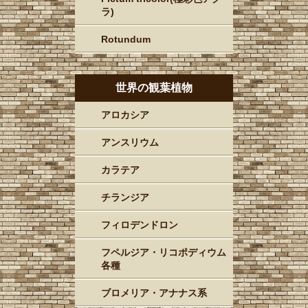
ラ)
Rotundum
世界の観葉植物
アロカシア
アンスリウム
カラテア
チランジア
フィロデンドロン
フペルジア・リコポディウム
各種
ブロメリア・アナナス系