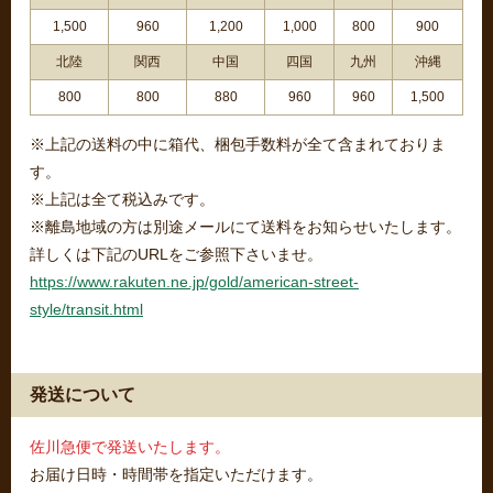
1,500
960
1,200
1,000
800
900
北陸
関西
中国
四国
九州
沖縄
800
800
880
960
960
1,500
※上記の送料の中に箱代、梱包手数料が全て含まれておりま
す。
※上記は全て税込みです。
※離島地域の方は別途メールにて送料をお知らせいたします。
詳しくは下記のURLをご参照下さいませ。
https://www.rakuten.ne.jp/gold/american-street-
style/transit.html
発送について
佐川急便で発送いたします。
お届け日時・時間帯を指定いただけます。