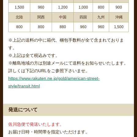
1,500
960
1,200
1,000
800
900
北陸
関西
中国
四国
九州
沖縄
800
800
880
960
960
1,500
※上記の送料の中に箱代、梱包手数料が全て含まれておりま
す。
※上記は全て税込みです。
※離島地域の方は別途メールにて送料をお知らせいたします。
詳しくは下記のURLをご参照下さいませ。
https://www.rakuten.ne.jp/gold/american-street-
style/transit.html
発送について
佐川急便で発送いたします。
お届け日時・時間帯を指定いただけます。