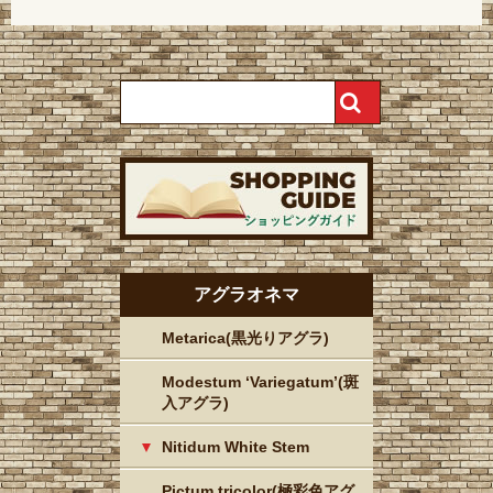
アグラオネマ
Metarica(黒光りアグラ)
Modestum ‘Variegatum’(斑
入アグラ)
Nitidum White Stem
Pictum tricolor(極彩色アグ