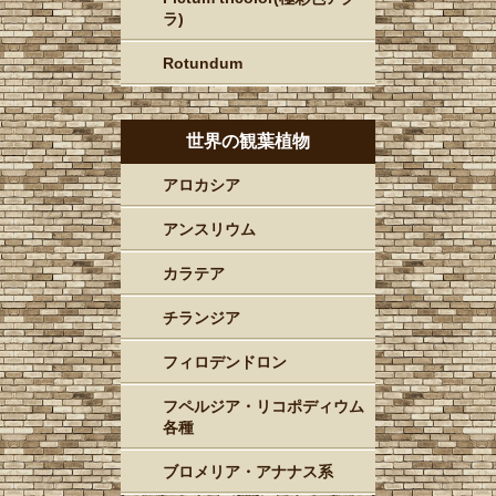
ラ)
Rotundum
世界の観葉植物
アロカシア
アンスリウム
カラテア
チランジア
フィロデンドロン
フペルジア・リコポディウム
各種
ブロメリア・アナナス系