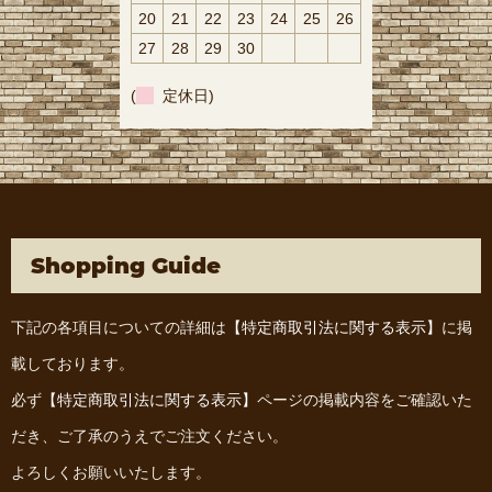
20
21
22
23
24
25
26
27
28
29
30
(
定休日)
Shopping Guide
下記の各項目についての詳細は
【特定商取引法に関する表示】
に掲
載しております。
必ず
【特定商取引法に関する表示】
ページの掲載内容をご確認いた
だき、ご了承のうえでご注文ください。
よろしくお願いいたします。